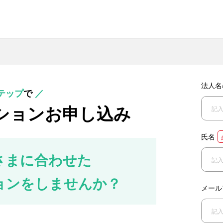
法人名
テップ
で
／
ションお申し込み
氏名
さまに合わせた
ョンをしませんか？
メール