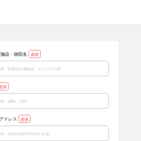
/施設・病院名
必須
必須
アドレス
必須