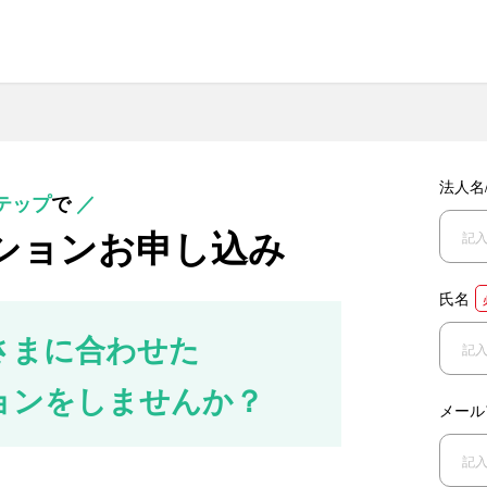
法人名
テップ
で
／
ションお申し込み
氏名
さまに合わせた
ョンをしませんか？
メール