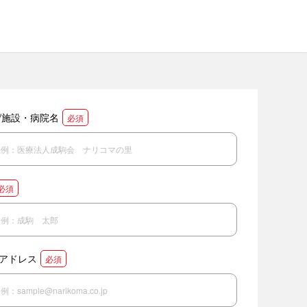
/施設・病院名
必須
必須
アドレス
必須