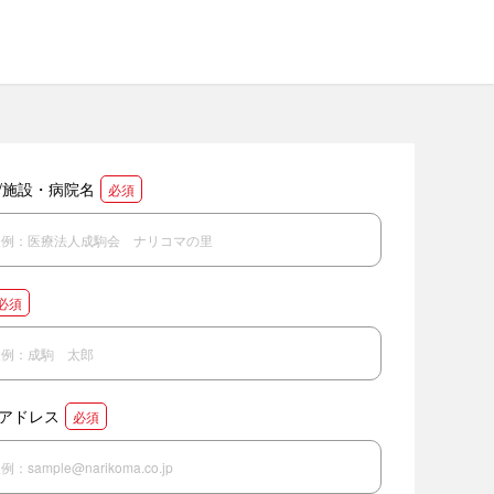
/施設・病院名
必須
必須
アドレス
必須