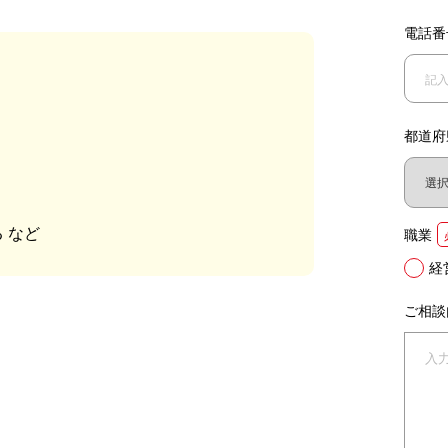
電話番
？
都道府
 など
職業
経
ご相談
。