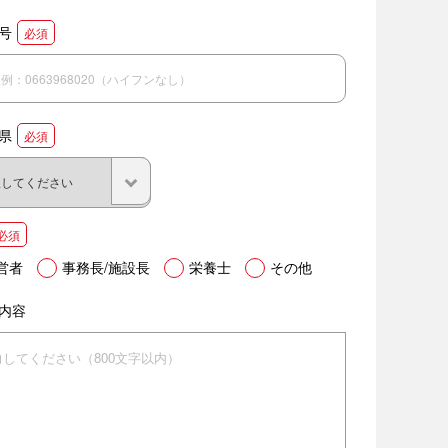
号
必須
県
必須
必須
営者
事務長/施設長
栄養士
その他
内容