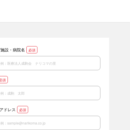
/施設・病院名
必須
必須
アドレス
必須