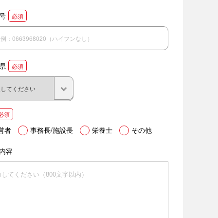
号
必須
県
必須
必須
営者
事務長/施設長
栄養士
その他
内容