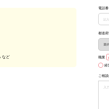
電話番
？
都道府
 など
職業
経
ご相談
。