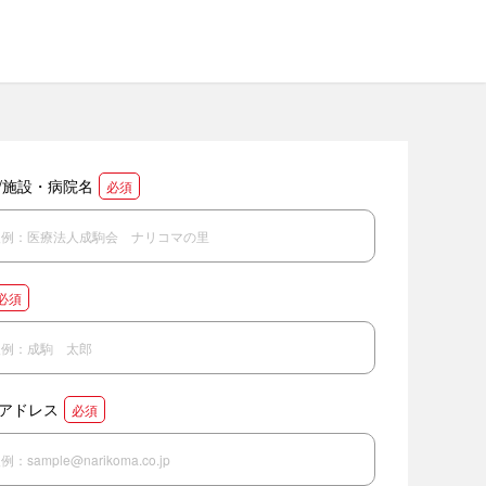
/施設・病院名
必須
必須
アドレス
必須