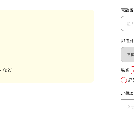
電話番
？
都道府
 など
職業
経
ご相談
。