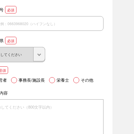
号
必須
県
必須
必須
営者
事務長/施設長
栄養士
その他
内容