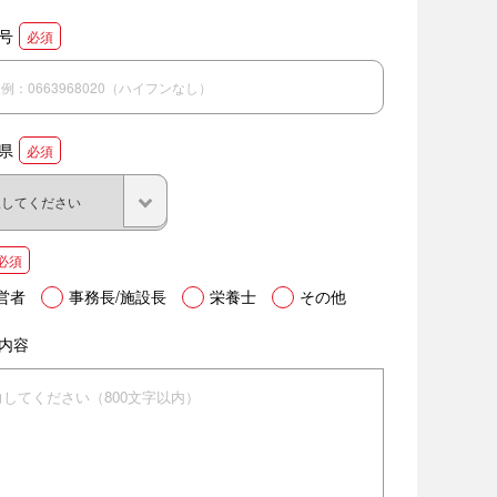
号
必須
県
必須
必須
営者
事務長/施設長
栄養士
その他
内容