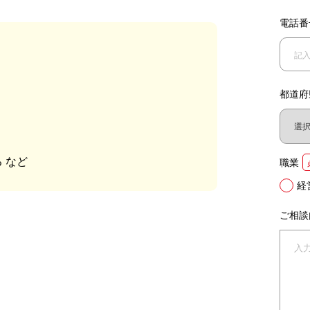
電話番
？
都道府
 など
職業
経
ご相談
。