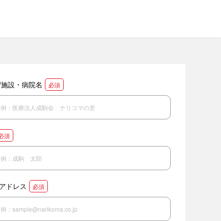
/施設・病院名
必須
必須
アドレス
必須