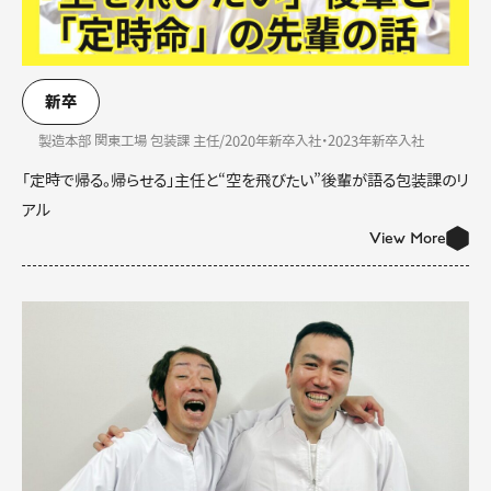
新卒
製造本部 関東工場 包装課 主任/2020年新卒入社・2023年新卒入社
「定時で帰る。帰らせる」主任と“空を飛びたい”後輩が語る包装課のリ
アル
View More