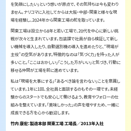
を笑顔にしたい」という想いが原点で、その気持ちは今も変わり
ません。ナリコマに入社してからは大阪・中部・関東と様々な現
場を経験し、2024年から関東工場の舵を取っています。
関東工場は設立から8年と若い工場で、20代を中心に新しい挑
戦が次々と生まれています。包装課で社員が自ら検証して新し
い機械を導入したり、自動選別機の導入を進めたりと、“現場が
主役”の空気があります。特徴的なのは「気づく力」を持った人が
多いこと。「ここはおかしい」「こうした方がいい」と気づき、行動に
移せる仲間が工場を前に進めています。
私は「現場を大事にする」「あるべき論を言わない」ことを意識し
ています。1年に1回、全社員と面談するのもその一環です。未経
験からのスタートでも安心して働けるよう、教育やフォローの仕
組みを整えています。「美味しかった」の声を増やすため、一緒に
成長できる方を心から歓迎します。
竹内 康宏：製造本部 関東工場 工場長／2013年入社