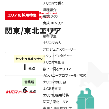
ナリコマで働く
職種紹介
Recruitment
エリア別採用特集
環境づくり
By Area
育成・キャリア
関東/東北エリア
人事制度
福利厚生
ナリコマの人
プロジェクトストーリー
スタッフインタビュー
セントラルキッチン
ナリコマを知る
1
拠点
数字で見るナリコマ
カンパニープロフィール（PDF）
営業所
ナリコマのDE&I
6
よくある質問
拠点
エリア別採用特集
関東 / 東北エリア
東海 / 甲信越エリア