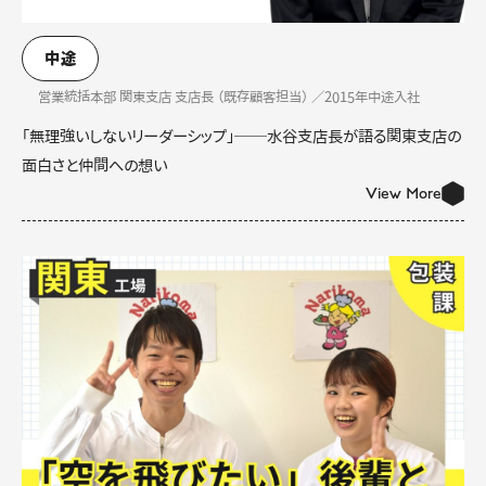
中途
営業統括本部 関東支店 支店長 （既存顧客担当） ／2015年中途入社
「無理強いしないリーダーシップ」──水谷支店長が語る関東支店の
面白さと仲間への想い
View More