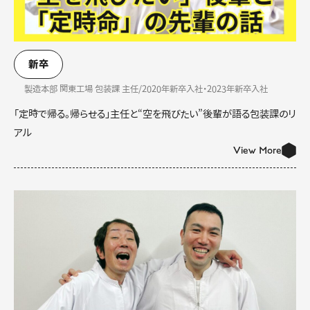
新卒
製造本部 関東工場 包装課 主任/2020年新卒入社・2023年新卒入社
「定時で帰る。帰らせる」主任と“空を飛びたい”後輩が語る包装課のリ
アル
View More