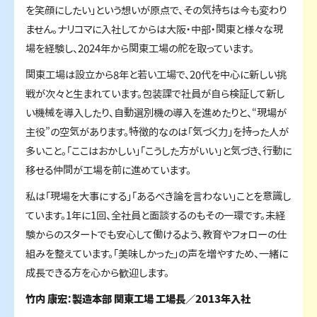
を笑顔にしたい」という想いが原点で、その気持ちは今も変わり
ません。ナリコマに入社してからは大阪・中部・関東と様々な現
場を経験し、2024年から関東工場の舵を取っています。
関東工場は設立から8年と若い工場で、20代を中心に新しい挑
戦が次々と生まれています。包装課で社員が自ら検証して新し
い機械を導入したり、自動選別機の導入を進めたりと、“現場が
主役”の空気があります。特徴的なのは「気づく力」を持った人が
多いこと。「ここはおかしい」「こうした方がいい」と気づき、行動に
移せる仲間が工場を前に進めています。
私は「現場を大事にする」「あるべき論を言わない」ことを意識し
ています。1年に1回、全社員と面談するのもその一環です。未経
験からのスタートでも安心して働けるよう、教育やフォローの仕
組みを整えています。「美味しかった」の声を増やすため、一緒に
成長できる方を心から歓迎します。
竹内 康宏：製造本部 関東工場 工場長／2013年入社