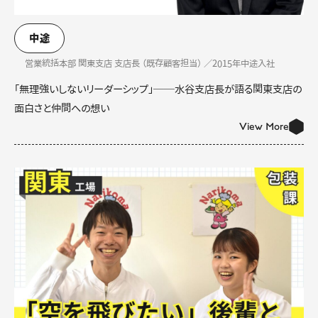
中途
営業統括本部 関東支店 支店長 （既存顧客担当） ／2015年中途入社
「無理強いしないリーダーシップ」──水谷支店長が語る関東支店の
面白さと仲間への想い
View More