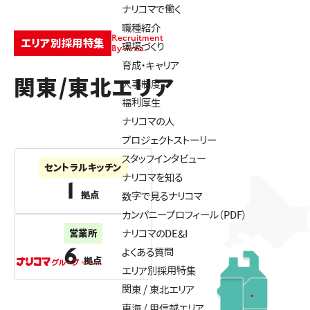
ナリコマで働く
職種紹介
Recruitment
エリア別採用特集
環境づくり
By Area
育成・キャリア
関東/東北エリア
人事制度
福利厚生
ナリコマの人
プロジェクトストーリー
スタッフインタビュー
セントラルキッチン
ナリコマを知る
1
拠点
数字で見るナリコマ
カンパニープロフィール（PDF）
営業所
ナリコマのDE&I
6
よくある質問
拠点
エリア別採用特集
関東 / 東北エリア
東海 / 甲信越エリア