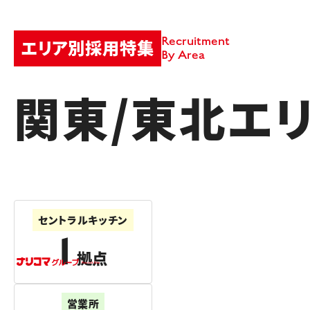
Recruitment
エリア別採用特集
By Area
関東/東北エ
セントラルキッチン
1
拠点
営業所