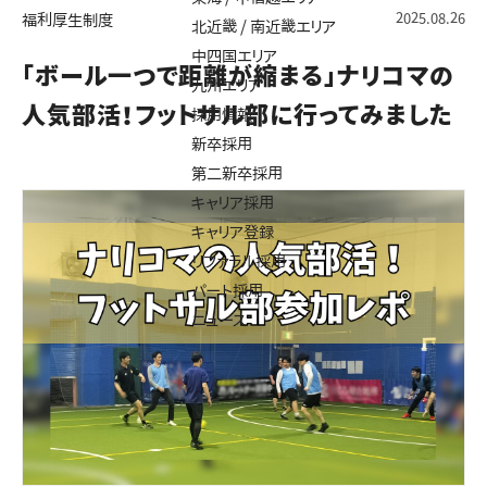
2025.08.26
福利厚生制度
北近畿 / 南近畿エリア
中四国エリア
「ボール一つで距離が縮まる」ナリコマの
九州エリア
人気部活！フットサル部に行ってみました
採用情報
新卒採用
第二新卒採用
キャリア採用
キャリア登録
リファラル採用
パート採用
ニュース