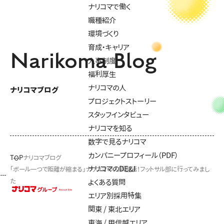
ナリコマで働く
職種紹介
環境づくり
育成・キャリア
Narikoma Blog
人事制度
福利厚生
ナリコマの人
ナリコマブログ
プロジェクトストーリー
スタッフインタビュー
ナリコマを知る
数字で見るナリコマ
カンパニープロフィール（PDF）
TOP
ナリコマブログ
ナリコマのDE&I
「ボール一つで距離が縮まる」ナリコマの人気部活！フットサル部に行ってみまし
た
よくある質問
エリア別採用特集
関東 / 東北エリア
東海 / 甲信越エリア