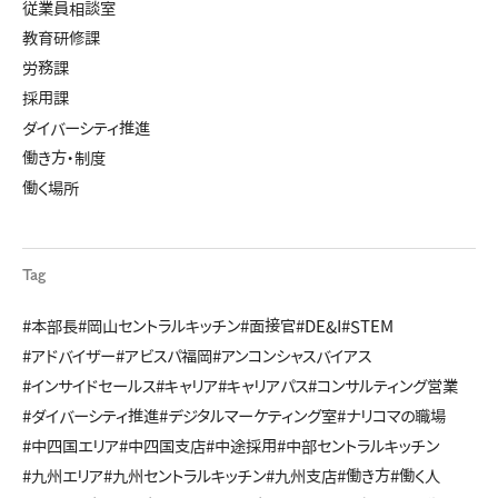
従業員相談室
教育研修課
労務課
採用課
ダイバーシティ推進
働き方・制度
働く場所
Tag
#本部長
#岡山セントラルキッチン
#面接官
#DE&I
#STEM
#アドバイザー
#アビスパ福岡
#アンコンシャスバイアス
#インサイドセールス
#キャリア
#キャリアパス
#コンサルティング営業
#ダイバーシティ推進
#デジタルマーケティング室
#ナリコマの職場
#中四国エリア
#中四国支店
#中途採用
#中部セントラルキッチン
#九州エリア
#九州セントラルキッチン
#九州支店
#働き方
#働く人