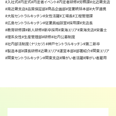
#入社式
#内定式
#内定者イベント
#内定者研修
#労務課
#北近畿支店
#南近畿支店
#品質保証部
#商品企画部
#営業統括本部
#大学連携
#大阪セントラルキッチン
#女性活躍
#工場長
#工程管理課
#広島セントラルキッチン
#従業員相談室
#採用課
#支店長
#教育研修課
#新人研修
#新卒採用
#東海エリア
#東海支店
#栄養士
#理系女性
#生産管理部
#研修
#社内公募制度
#社内部活制度（ナリカツ）
#神戸セントラルキッチン
#第二新卒
#製造本部
#課長研修
#近畿エリア
#運営本部
#部署紹介
#関東エリア
#関東セントラルキッチン
#関東支店
#障がい者活躍
#障がい者雇用