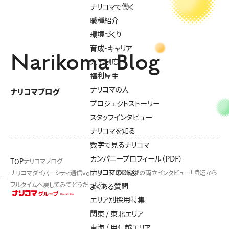
ナリコマで働く
職種紹介
環境づくり
育成・キャリア
Narikoma Blog
人事制度
福利厚生
ナリコマの人
ナリコマブログ
プロジェクトストーリー
スタッフインタビュー
ナリコマを知る
数字で見るナリコマ
カンパニープロフィール（PDF）
TOP
ナリコマブログ
ナリコマのDE&I
ナリコマダイバーシティ通信vol.19 仕事と育児の両立インタビュー「時短から
フルタイムへ戻してみてどうだった？」
よくある質問
エリア別採用特集
関東 / 東北エリア
東海 / 甲信越エリア