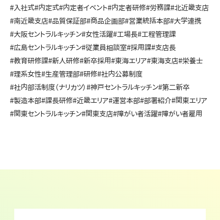
#入社式
#内定式
#内定者イベント
#内定者研修
#労務課
#北近畿支店
#南近畿支店
#品質保証部
#商品企画部
#営業統括本部
#大学連携
#大阪セントラルキッチン
#女性活躍
#工場長
#工程管理課
#広島セントラルキッチン
#従業員相談室
#採用課
#支店長
#教育研修課
#新人研修
#新卒採用
#東海エリア
#東海支店
#栄養士
#理系女性
#生産管理部
#研修
#社内公募制度
#社内部活制度（ナリカツ）
#神戸セントラルキッチン
#第二新卒
#製造本部
#課長研修
#近畿エリア
#運営本部
#部署紹介
#関東エリア
#関東セントラルキッチン
#関東支店
#障がい者活躍
#障がい者雇用