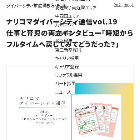
2025.09.01
ダイバーシティ推進
働き方・制度
北近畿 / 南近畿エリア
中四国エリア
ナリコマダイバーシティ通信vol.19
九州エリア
仕事と育児の両立インタビュー「時短から
採用情報
新卒採用
フルタイムへ戻してみてどうだった？」
第二新卒採用
キャリア採用
キャリア登録
リファラル採用
パート採用
ニュース