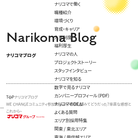
ナリコマで働く
職種紹介
環境づくり
育成・キャリア
Narikoma Blog
人事制度
福利厚生
ナリコマの人
ナリコマブログ
プロジェクトストーリー
スタッフインタビュー
ナリコマを知る
数字で見るナリコマ
カンパニープロフィール（PDF）
TOP
ナリコマブログ
ナリコマのDE&I
WE CHANGEコミュニティ参加Report~参加してみてどうだった？率直な感想と
これから~
よくある質問
エリア別採用特集
関東 / 東北エリア
東海 / 甲信越エリア