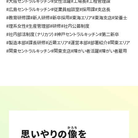
#大阪セントラルキッチン
#女性活躍
#工場長
#工程管理課
#広島セントラルキッチン
#従業員相談室
#採用課
#支店長
#教育研修課
#新人研修
#新卒採用
#東海エリア
#東海支店
#栄養士
#理系女性
#生産管理部
#研修
#社内公募制度
#社内部活制度（ナリカツ）
#神戸セントラルキッチン
#第二新卒
#製造本部
#課長研修
#近畿エリア
#運営本部
#部署紹介
#関東エリア
#関東セントラルキッチン
#関東支店
#障がい者活躍
#障がい者雇用
かたち
思いやりの
像
を