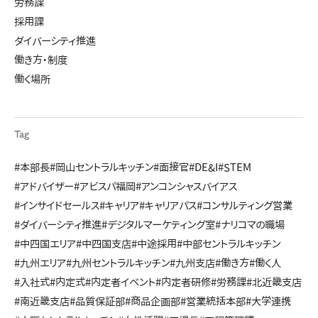
労務課
採用課
ダイバーシティ推進
働き方・制度
働く場所
Tag
#本部長
#岡山セントラルキッチン
#面接官
#DE&I
#STEM
#アドバイザー
#アビスパ福岡
#アンコンシャスバイアス
#インサイドセールス
#キャリア
#キャリアパス
#コンサルティング営業
#ダイバーシティ推進
#デジタルマーケティング室
#ナリコマの職場
#中四国エリア
#中四国支店
#中途採用
#中部セントラルキッチン
#九州エリア
#九州セントラルキッチン
#九州支店
#働き方
#働く人
#入社式
#内定式
#内定者イベント
#内定者研修
#労務課
#北近畿支店
#南近畿支店
#品質保証部
#商品企画部
#営業統括本部
#大学連携