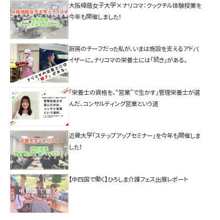
大阪樟蔭女子大学×ナリコマ：クックチル体験授業を
今年も開催しました！
厨房のチーフだった私が、いまは施設を支えるアドバ
イザーに。ナリコマの栄養士には「続き」がある。
「栄養士の資格を、“営業”で生かす」管理栄養士が選
んだ、コンサルティング営業という道
近畿大学「ステップアップセミナー」を今年も開催しま
した！
【中四国で働く】ひろしま介護フェス出展レポート