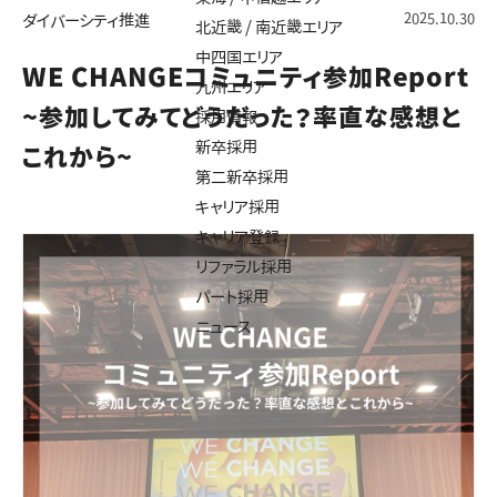
2025.10.30
ダイバーシティ推進
北近畿 / 南近畿エリア
中四国エリア
WE CHANGEコミュニティ参加Report
九州エリア
~参加してみてどうだった？率直な感想と
採用情報
新卒採用
これから~
第二新卒採用
キャリア採用
キャリア登録
リファラル採用
パート採用
ニュース