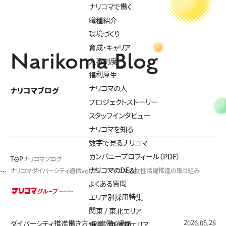
ナリコマで働く
職種紹介
環境づくり
育成・キャリア
Narikoma Blog
人事制度
福利厚生
ナリコマの人
ナリコマブログ
プロジェクトストーリー
スタッフインタビュー
ナリコマを知る
数字で見るナリコマ
カンパニープロフィール（PDF）
TOP
ナリコマブログ
ナリコマのDE&I
ナリコマダイバーシティ通信vol.22 ナリコマの女性活躍推進の取り組み
よくある質問
エリア別採用特集
関東 / 東北エリア
2026.05.28
ダイバーシティ推進
働き方・制度
働く場所
東海 / 甲信越エリア