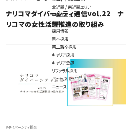
北近畿 / 南近畿エリア
ナリコマダイバーシティ通信vol.22 ナ
中四国エリア
リコマの女性活躍推進の取り組み
九州エリア
採用情報
新卒採用
第二新卒採用
キャリア採用
キャリア登録
リファラル採用
パート採用
ニュース
#ダイバーシティ推進