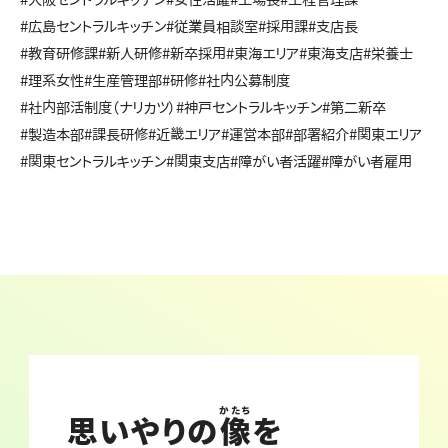
#広島セントラルキッチン
#従業員相談室
#採用課
#支店長
#教育研修課
#新人研修
#新卒採用
#東海エリア
#東海支店
#栄養士
#理系女性
#生産管理部
#研修
#社内公募制度
#社内部活制度（ナリカツ）
#神戸セントラルキッチン
#第二新卒
#製造本部
#課長研修
#近畿エリア
#運営本部
#部署紹介
#関東エリア
#関東セントラルキッチン
#関東支店
#障がい者活躍
#障がい者雇用
かたち
思いやりの
像
を