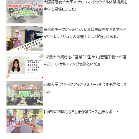
大阪樟蔭女子大学×ナリコマ：クックチル体験授業を
今年も開催しました！
厨房のチーフだった私が、いまは施設を支えるアドバ
イザーに。ナリコマの栄養士には「続き」がある。
「栄養士の資格を、“営業”で生かす」管理栄養士が選
んだ、コンサルティング営業という道
近畿大学「ステップアップセミナー」を今年も開催しま
した！
【中四国で働く】ひろしま介護フェス出展レポート