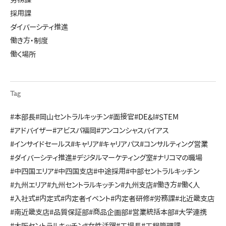
採用課
ダイバーシティ推進
働き方・制度
働く場所
Tag
#本部長
#岡山セントラルキッチン
#面接官
#DE&I
#STEM
#アドバイザー
#アビスパ福岡
#アンコンシャスバイアス
#インサイドセールス
#キャリア
#キャリアパス
#コンサルティング営業
#ダイバーシティ推進
#デジタルマーケティング室
#ナリコマの職場
#中四国エリア
#中四国支店
#中途採用
#中部セントラルキッチン
#九州エリア
#九州セントラルキッチン
#九州支店
#働き方
#働く人
#入社式
#内定式
#内定者イベント
#内定者研修
#労務課
#北近畿支店
#南近畿支店
#品質保証部
#商品企画部
#営業統括本部
#大学連携
#大阪セントラルキッチン
#女性活躍
#工場長
#工程管理課