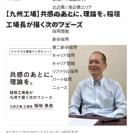
北近畿 / 南近畿エリア
【九州工場】共感のあとに、理論を。稲垣
中四国エリア
工場長が描く次のフェーズ
九州エリア
採用情報
新卒採用
第二新卒採用
キャリア採用
キャリア登録
リファラル採用
パート採用
ニュース
#九州エリア
#九州セントラルキッチン
#製造本部