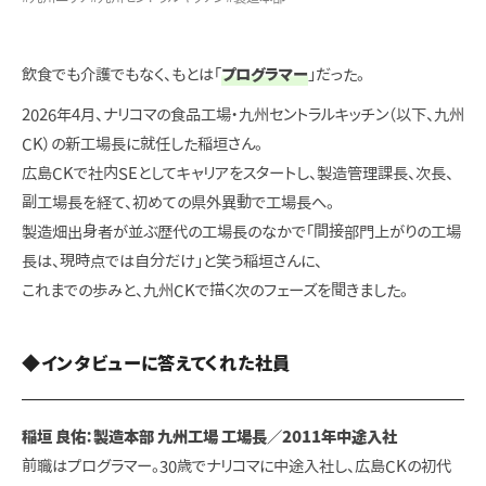
飲食でも介護でもなく、もとは「
プログラマー
」だった。
2026年4月、ナリコマの食品工場・九州セントラルキッチン（以下、九州
CK）の新工場長に就任した稲垣さん。
広島CKで社内SEとしてキャリアをスタートし、製造管理課長、次長、
副工場長を経て、初めての県外異動で工場長へ。
製造畑出身者が並ぶ歴代の工場長のなかで「間接部門上がりの工場
長は、現時点では自分だけ」と笑う稲垣さんに、
これまでの歩みと、九州CKで描く次のフェーズを聞きました。
◆インタビューに答えてくれた社員
稲垣 良佑：製造本部 九州工場 工場長／2011年中途入社
前職はプログラマー。30歳でナリコマに中途入社し、広島CKの初代