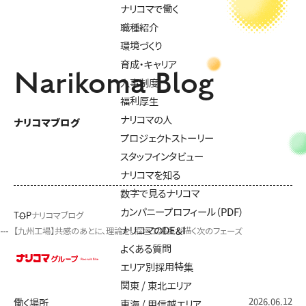
ナリコマで働く
職種紹介
環境づくり
育成・キャリア
Narikoma Blog
人事制度
福利厚生
ナリコマの人
ナリコマブログ
プロジェクトストーリー
スタッフインタビュー
ナリコマを知る
数字で見るナリコマ
カンパニープロフィール（PDF）
TOP
ナリコマブログ
ナリコマのDE&I
【九州工場】共感のあとに、理論を。稲垣工場長が描く次のフェーズ
よくある質問
エリア別採用特集
関東 / 東北エリア
2026.06.12
働く場所
東海 / 甲信越エリア