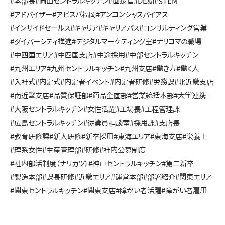
#本部長
#岡山セントラルキッチン
#面接官
#DE&I
#STEM
#アドバイザー
#アビスパ福岡
#アンコンシャスバイアス
#インサイドセールス
#キャリア
#キャリアパス
#コンサルティング営業
#ダイバーシティ推進
#デジタルマーケティング室
#ナリコマの職場
#中四国エリア
#中四国支店
#中途採用
#中部セントラルキッチン
#九州エリア
#九州セントラルキッチン
#九州支店
#働き方
#働く人
#入社式
#内定式
#内定者イベント
#内定者研修
#労務課
#北近畿支店
#南近畿支店
#品質保証部
#商品企画部
#営業統括本部
#大学連携
#大阪セントラルキッチン
#女性活躍
#工場長
#工程管理課
#広島セントラルキッチン
#従業員相談室
#採用課
#支店長
#教育研修課
#新人研修
#新卒採用
#東海エリア
#東海支店
#栄養士
#理系女性
#生産管理部
#研修
#社内公募制度
#社内部活制度（ナリカツ）
#神戸セントラルキッチン
#第二新卒
#製造本部
#課長研修
#近畿エリア
#運営本部
#部署紹介
#関東エリア
#関東セントラルキッチン
#関東支店
#障がい者活躍
#障がい者雇用