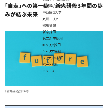
「自走」への第一歩 – 新人研修3年間の歩
北近畿 / 南近畿エリア
中四国エリア
みが結ぶ未来
九州エリア
採用情報
新卒採用
第二新卒採用
キャリア採用
キャリア登録
リファラル採用
パート採用
ニュース
#教育研修課
#研修