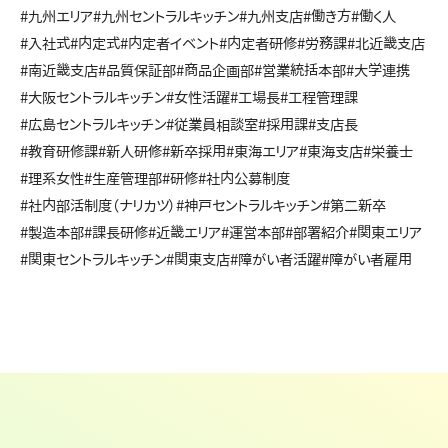
#九州エリア
#九州セントラルキッチン
#九州支店
#働き方
#働く人
#入社式
#内定式
#内定者イベント
#内定者研修
#労務課
#北近畿支店
#南近畿支店
#品質保証部
#商品企画部
#営業統括本部
#大学連携
#大阪セントラルキッチン
#女性活躍
#工場長
#工程管理課
#広島セントラルキッチン
#従業員相談室
#採用課
#支店長
#教育研修課
#新人研修
#新卒採用
#東海エリア
#東海支店
#栄養士
#理系女性
#生産管理部
#研修
#社内公募制度
#社内部活制度（ナリカツ）
#神戸セントラルキッチン
#第二新卒
#製造本部
#課長研修
#近畿エリア
#運営本部
#部署紹介
#関東エリア
#関東セントラルキッチン
#関東支店
#障がい者活躍
#障がい者雇用