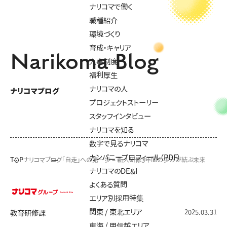
ナリコマで働く
職種紹介
環境づくり
育成・キャリア
Narikoma Blog
人事制度
福利厚生
ナリコマの人
ナリコマブログ
プロジェクトストーリー
スタッフインタビュー
ナリコマを知る
数字で見るナリコマ
カンパニープロフィール（PDF）
TOP
ナリコマブログ
「自走」への第一歩 – 新人研修3年間の歩みが結ぶ未来
ナリコマのDE&I
よくある質問
エリア別採用特集
関東 / 東北エリア
2025.03.31
教育研修課
東海 / 甲信越エリア