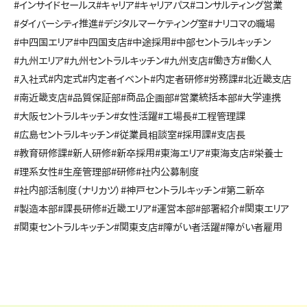
#インサイドセールス
#キャリア
#キャリアパス
#コンサルティング営業
#ダイバーシティ推進
#デジタルマーケティング室
#ナリコマの職場
#中四国エリア
#中四国支店
#中途採用
#中部セントラルキッチン
#九州エリア
#九州セントラルキッチン
#九州支店
#働き方
#働く人
#入社式
#内定式
#内定者イベント
#内定者研修
#労務課
#北近畿支店
#南近畿支店
#品質保証部
#商品企画部
#営業統括本部
#大学連携
#大阪セントラルキッチン
#女性活躍
#工場長
#工程管理課
#広島セントラルキッチン
#従業員相談室
#採用課
#支店長
#教育研修課
#新人研修
#新卒採用
#東海エリア
#東海支店
#栄養士
#理系女性
#生産管理部
#研修
#社内公募制度
#社内部活制度（ナリカツ）
#神戸セントラルキッチン
#第二新卒
#製造本部
#課長研修
#近畿エリア
#運営本部
#部署紹介
#関東エリア
#関東セントラルキッチン
#関東支店
#障がい者活躍
#障がい者雇用