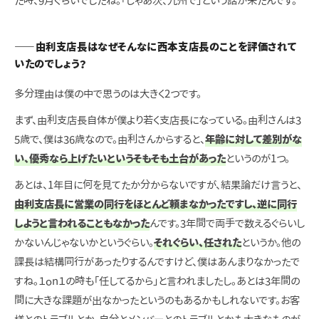
た時、9月ぐらいでしたね。「じゃあ次、九州で」という話が来たんです。
――由利支店長はなぜそんなに西本支店長のことを評価されて
いたのでしょう？
多分理由は僕の中で思うのは大きく2つです。
まず、由利支店長自体が僕より若く支店長になっている。由利さんは3
5歳で、僕は36歳なので。由利さんからすると、
年齢に対して差別がな
い、優秀なら上げたいというそもそも土台があった
というのが1つ。
あとは、1年目に何を見てたか分からないですが、結果論だけ言うと、
由利支店長に営業の同行をほとんど頼まなかったですし、逆に同行
しようと言われることもなかった
んです。3年間で両手で数えるぐらいし
かないんじゃないかというぐらい。
それぐらい、任された
というか。他の
課長は結構同行があったりするんですけど、僕はあんまりなかったで
すね。１on１の時も「任してるから」と言われましたし。あとは3年間の
間に大きな課題が出なかったというのもあるかもしれないです。お客