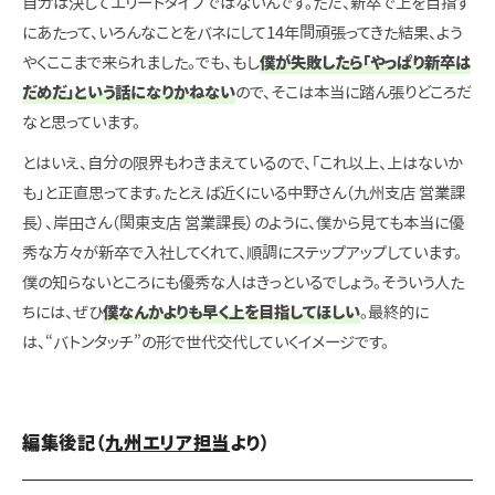
自分は決してエリートタイプではないんです。ただ、新卒で上を目指す
にあたって、いろんなことをバネにして14年間頑張ってきた結果、よう
やくここまで来られました。でも、もし
僕が失敗したら「やっぱり新卒は
だめだ」という話になりかねない
ので、そこは本当に踏ん張りどころだ
なと思っています。
とはいえ、自分の限界もわきまえているので、「これ以上、上はないか
も」と正直思ってます。たとえば近くにいる中野さん（九州支店 営業課
長）、岸田さん（関東支店 営業課長）のように、僕から見ても本当に優
秀な方々が新卒で入社してくれて、順調にステップアップしています。
僕の知らないところにも優秀な人はきっといるでしょう。そういう人た
ちには、ぜひ
僕なんかよりも早く上を目指してほしい
。最終的に
は、“バトンタッチ”の形で世代交代していくイメージです。
編集後記（
九州エリア担当
より）