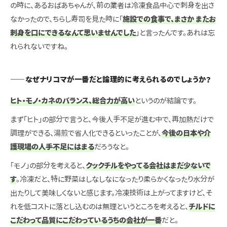
の時に、あるおばあちゃんが、前の業者は冷凍食品中心で刺身を出さ
なかったので、ちらし寿司を見た時に「
施設での食事で、まさか またお
刺身を口にできるなんて思いませんでした
」と言ったんです。あれは忘
れられないですね。
――なぜナリコマが一番だと論理的に考えられるのでしょうか？
ヒト・モノ・カネのバランス、総合力が高い
というのが結論です。
まず「ヒト」の部分で言うと、今後人手不足が進む中で、再加熱だけで
調理ができる、湯煎で省人化できるといったことが、
今後の日本や介
護現場の人手不足にはまる
だろうなと。
「モノ」の部分を考えると、
クックチルをやってる会社はまだ少ないで
す
。冷凍だと、特に野菜はしなしなになったり柔らかくなったり水分が
出たりして美味しくないと感じます。冷凍技術は上がってますけど、そ
れを低コストに落とし込むのは無理というところを考えると、
チルドに
こだわって品質にこだわっているうちの会社が一番
だと。