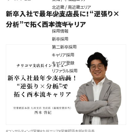
北近畿 / 南近畿エリア
新卒入社で最年少支店長に！“逆張り×
中四国エリア
分析”で拓く西本流キャリア
九州エリア
採用情報
新卒採用
第二新卒採用
キャリア採用
キャリア登録
リファラル採用
パート採用
ニュース
#コンサルティング営業
#九州エリア
#営業統括本部
#支店長