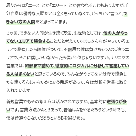
周りからは「エース」とか「エリート」とか言われることもありますが、自
分自身は優秀な人間だとは全く思っていなくて、どっちかと言うと、
で
きない方の人間
だと思っています。
じゃあ、できない人間が生き抜く方法、出世術としては、
他の人がやっ
てないエリアで勝負する
ことだと考えています。みんながやっているエ
リアで勝負したら順位がついて、不器用な僕は負けちゃうんで。違うエ
リアで、そこに僕しかいなかったら僕が1位じゃないですか。ナリコマの
営業では、
細部まで詰めて、徹底的にロジカルに分析して営業してい
る人は多くない
と思っているので、みんながやってない分野で勝負し
たら勝てるんじゃないかという発想があって、今は分析を営業に取り
入れています。
新規営業でもその考え方は活かされてますね。基本的に
逆張りが多
い
です。営業方法がAとBあって、普通はAをやるだろうという時でも、
僕は普通やらないだろうというBを選びます。