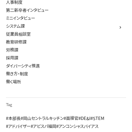
人事制度
第二新卒者インタビュー
ミニインタビュー
システム課
従業員相談室
教育研修課
労務課
採用課
ダイバーシティ推進
働き方・制度
働く場所
Tag
#本部長
#岡山セントラルキッチン
#面接官
#DE&I
#STEM
#アドバイザー
#アビスパ福岡
#アンコンシャスバイアス