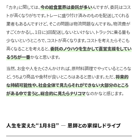
「カネ」に関しては、
今の給食業界は委託が多い
んですが、委託はコス
トが高くなりがちです。トレーに盛り付け済みのものを配送してくれる
業者もあるんですけど、そこの問題は物流問題なんですね。物流費が
すごくかかるし、1日に3回配送しないといけない、トラックに乗る量も
少ないというところで、コストが高くなります。コストを考えたらそこも
高くなることを考えると、
委託のノウハウを生かして直営支援をしてい
るうちが一番
かなと思います。
当然、お金や人をたくさんかければ、原材料調理でやっているところな
ど、うちより商品や食材が良いところはあると思います。ただ、
将来的
な持続可能性や、社会全体で見たらそれができない大部分のところ
がある中で言うと、総合的に見たらナリコマ
なのかなと感じます。
人生を変えた“1月8日” ― 恩師との家探しドライブ