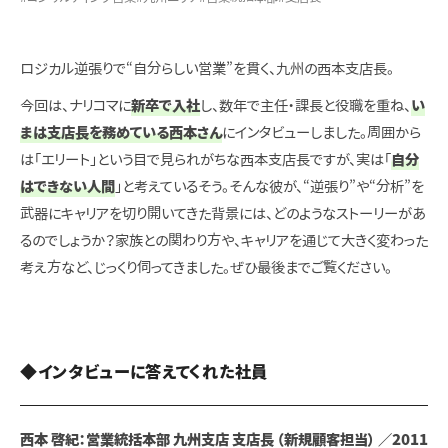
ロジカル逆張りで“自分らしい営業”を貫く、九州の西本支店長。
今回は、ナリコマに
新卒で入社
し、数年で主任・課長と役職を重ね、
い
まは支店長を務めている西本さん
にインタビューしました。周囲から
は「エリート」という目で見られがちな西本支店長ですが、実は「
自分
はできない人間
」と考えているそう。そんな彼が、“逆張り”や“分析”を
武器にキャリアを切り開いてきた背景には、どのようなストーリーがあ
るのでしょうか？家族との関わり方や、キャリアを通じて大きく変わった
考え方など、じっくり伺ってきました。ぜひ最後までご覧ください。
◆インタビューに答えてくれた社員
西本 啓紀：営業統括本部 九州支店 支店長
（新規顧客担当）
／2011