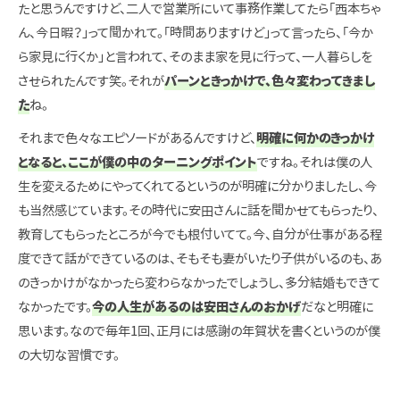
たと思うんですけど、二人で営業所にいて事務作業してたら「西本ちゃ
ん、今日暇？」って聞かれて。「時間ありますけど」って言ったら、「今か
ら家見に行くか」と言われて、そのまま家を見に行って、一人暮らしを
させられたんです笑。それが
パーンときっかけで、色々変わってきまし
た
ね。
それまで色々なエピソードがあるんですけど、
明確に何かのきっかけ
となると、ここが僕の中のターニングポイント
ですね。それは僕の人
生を変えるためにやってくれてるというのが明確に分かりましたし、今
も当然感じています。その時代に安田さんに話を聞かせてもらったり、
教育してもらったところが今でも根付いてて。今、自分が仕事がある程
度できて話ができているのは、そもそも妻がいたり子供がいるのも、あ
のきっかけがなかったら変わらなかったでしょうし、多分結婚もできて
なかったです。
今の人生があるのは安田さんのおかげ
だなと明確に
思います。なので毎年1回、正月には感謝の年賀状を書くというのが僕
の大切な習慣です。