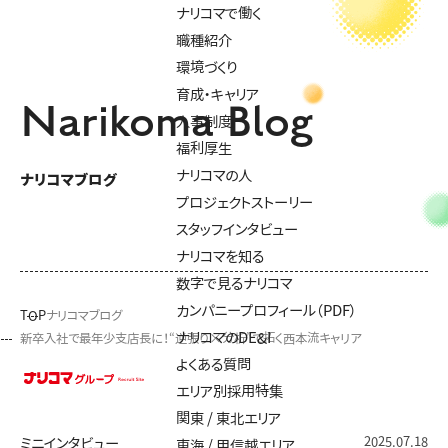
ナリコマで働く
職種紹介
環境づくり
育成・キャリア
Narikoma Blog
人事制度
福利厚生
ナリコマの人
ナリコマブログ
プロジェクトストーリー
スタッフインタビュー
ナリコマを知る
数字で見るナリコマ
カンパニープロフィール（PDF）
TOP
ナリコマブログ
ナリコマのDE&I
新卒入社で最年少支店長に！“逆張り×分析”で拓く西本流キャリア
よくある質問
エリア別採用特集
関東 / 東北エリア
2025.07.18
ミニインタビュー
東海 / 甲信越エリア