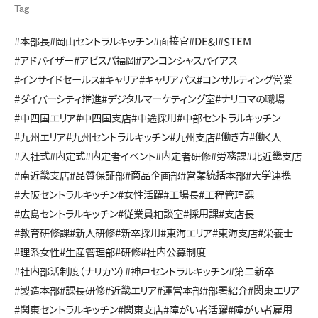
Tag
#本部長
#岡山セントラルキッチン
#面接官
#DE&I
#STEM
#アドバイザー
#アビスパ福岡
#アンコンシャスバイアス
#インサイドセールス
#キャリア
#キャリアパス
#コンサルティング営業
#ダイバーシティ推進
#デジタルマーケティング室
#ナリコマの職場
#中四国エリア
#中四国支店
#中途採用
#中部セントラルキッチン
#九州エリア
#九州セントラルキッチン
#九州支店
#働き方
#働く人
#入社式
#内定式
#内定者イベント
#内定者研修
#労務課
#北近畿支店
#南近畿支店
#品質保証部
#商品企画部
#営業統括本部
#大学連携
#大阪セントラルキッチン
#女性活躍
#工場長
#工程管理課
#広島セントラルキッチン
#従業員相談室
#採用課
#支店長
#教育研修課
#新人研修
#新卒採用
#東海エリア
#東海支店
#栄養士
#理系女性
#生産管理部
#研修
#社内公募制度
#社内部活制度（ナリカツ）
#神戸セントラルキッチン
#第二新卒
#製造本部
#課長研修
#近畿エリア
#運営本部
#部署紹介
#関東エリア
#関東セントラルキッチン
#関東支店
#障がい者活躍
#障がい者雇用