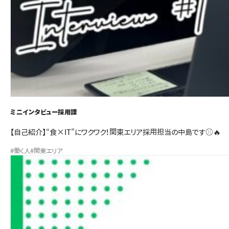
ミニインタビュー
採用課
【自己紹介】“食×IT”にワクワク！関東エリア採用担当の中島です⚾🔥
#働く人
#関東エリア