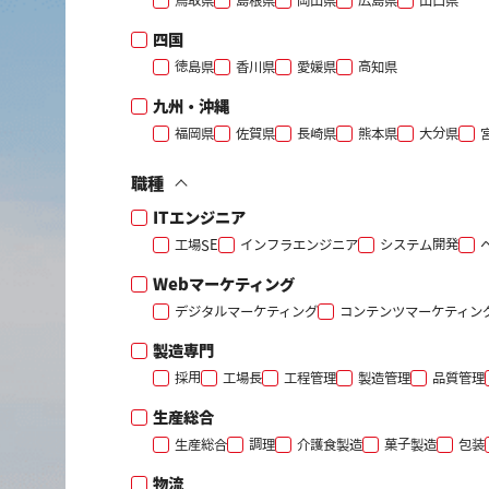
鳥取県
島根県
岡山県
広島県
山口県
四国
徳島県
香川県
愛媛県
高知県
九州・沖縄
福岡県
佐賀県
長崎県
熊本県
大分県
職種
ITエンジニア
工場SE
インフラエンジニア
システム開発
Webマーケティング
デジタルマーケティング
コンテンツマーケティン
製造専門
採用
工場長
工程管理
製造管理
品質管理
生産総合
生産総合
調理
介護食製造
菓子製造
包装
物流