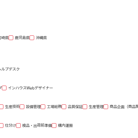
宮崎県
鹿児島県
沖縄県
ヘルプデスク
グ
インハウスWebデザイナー
生産技術
設備管理
工場総務
品質保証
生産管理
商品企画（商品
仕分け
検品・出荷前準備
構内運搬