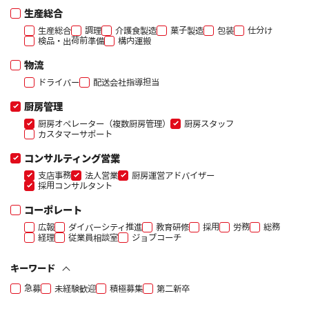
生産総合
生産総合
調理
介護食製造
菓子製造
包装
仕分け
検品・出荷前準備
構内運搬
物流
ドライバー
配送会社指導担当
厨房管理
厨房オペレーター（複数厨房管理）
厨房スタッフ
カスタマーサポート
コンサルティング営業
支店事務
法人営業
厨房運営アドバイザー
採用コンサルタント
コーポレート
広報
ダイバーシティ推進
教育研修
採用
労務
総務
経理
従業員相談室
ジョブコーチ
キーワード
急募
未経験歓迎
積極募集
第二新卒