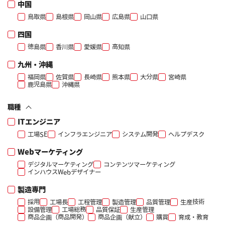
中国
鳥取県
島根県
岡山県
広島県
山口県
四国
徳島県
香川県
愛媛県
高知県
九州・沖縄
福岡県
佐賀県
長崎県
熊本県
大分県
宮崎県
鹿児島県
沖縄県
職種
ITエンジニア
工場SE
インフラエンジニア
システム開発
ヘルプデスク
Webマーケティング
デジタルマーケティング
コンテンツマーケティング
インハウスWebデザイナー
製造専門
採用
工場長
工程管理
製造管理
品質管理
生産技術
設備管理
工場総務
品質保証
生産管理
商品企画（商品開発）
商品企画（献立）
購買
育成・教育