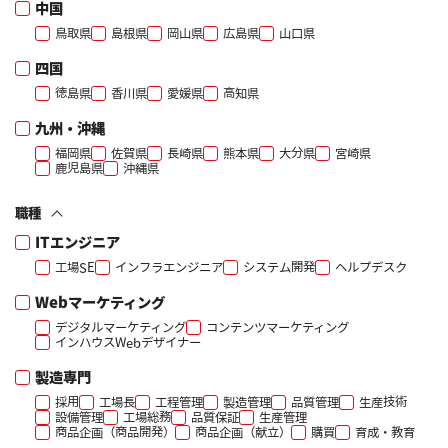
中国
鳥取県
島根県
岡山県
広島県
山口県
四国
徳島県
香川県
愛媛県
高知県
九州・沖縄
福岡県
佐賀県
長崎県
熊本県
大分県
宮崎県
鹿児島県
沖縄県
職種
ITエンジニア
工場SE
インフラエンジニア
システム開発
ヘルプデスク
Webマーケティング
デジタルマーケティング
コンテンツマーケティング
インハウスWebデザイナー
製造専門
採用
工場長
工程管理
製造管理
品質管理
生産技術
設備管理
工場総務
品質保証
生産管理
商品企画（商品開発）
商品企画（献立）
購買
育成・教育