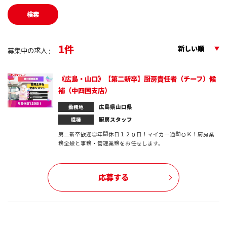
検索
1
新しい順
募集中の求人 :
《広島・山口》【第二新卒】厨房責任者（チーフ）候
補（中四国支店）
広島県山口県
勤務地
厨房スタッフ
職種
第二新卒歓迎◎年間休日１２０日！マイカー通勤ＯＫ！厨房業
務全般と事務・管理業務をお任せします。
応募する