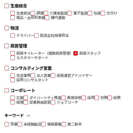
生産総合
生産総合
調理
介護食製造
菓子製造
包装
仕分け
検品・出荷前準備
構内運搬
物流
ドライバー
配送会社指導担当
厨房管理
厨房オペレーター（複数厨房管理）
厨房スタッフ
カスタマーサポート
コンサルティング営業
支店事務
法人営業
厨房運営アドバイザー
採用コンサルタント
コーポレート
広報
ダイバーシティ推進
教育研修
採用
労務
総務
経理
従業員相談室
ジョブコーチ
キーワード
急募
未経験歓迎
積極募集
第二新卒