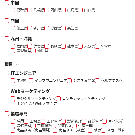
中国
鳥取県
島根県
岡山県
広島県
山口県
四国
徳島県
香川県
愛媛県
高知県
九州・沖縄
福岡県
佐賀県
長崎県
熊本県
大分県
宮崎県
鹿児島県
沖縄県
職種
ITエンジニア
工場SE
インフラエンジニア
システム開発
ヘルプデスク
Webマーケティング
デジタルマーケティング
コンテンツマーケティング
インハウスWebデザイナー
製造専門
採用
工場長
工程管理
製造管理
品質管理
生産技術
設備管理
工場総務
品質保証
生産管理
商品企画（商品開発）
商品企画（献立）
購買
育成・教育