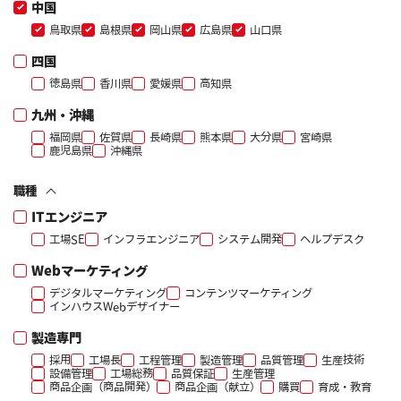
中国
鳥取県
島根県
岡山県
広島県
山口県
四国
徳島県
香川県
愛媛県
高知県
九州・沖縄
福岡県
佐賀県
長崎県
熊本県
大分県
宮崎県
鹿児島県
沖縄県
職種
ITエンジニア
工場SE
インフラエンジニア
システム開発
ヘルプデスク
Webマーケティング
デジタルマーケティング
コンテンツマーケティング
インハウスWebデザイナー
製造専門
採用
工場長
工程管理
製造管理
品質管理
生産技術
設備管理
工場総務
品質保証
生産管理
商品企画（商品開発）
商品企画（献立）
購買
育成・教育