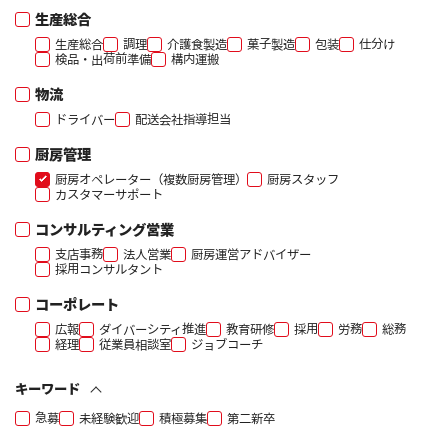
生産総合
生産総合
調理
介護食製造
菓子製造
包装
仕分け
検品・出荷前準備
構内運搬
物流
ドライバー
配送会社指導担当
厨房管理
厨房オペレーター（複数厨房管理）
厨房スタッフ
カスタマーサポート
コンサルティング営業
支店事務
法人営業
厨房運営アドバイザー
採用コンサルタント
コーポレート
広報
ダイバーシティ推進
教育研修
採用
労務
総務
経理
従業員相談室
ジョブコーチ
キーワード
急募
未経験歓迎
積極募集
第二新卒