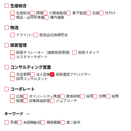
生産総合
生産総合
調理
介護食製造
菓子製造
包装
仕分け
検品・出荷前準備
構内運搬
物流
ドライバー
配送会社指導担当
厨房管理
厨房オペレーター（複数厨房管理）
厨房スタッフ
カスタマーサポート
コンサルティング営業
支店事務
法人営業
厨房運営アドバイザー
採用コンサルタント
コーポレート
広報
ダイバーシティ推進
教育研修
採用
労務
総務
経理
従業員相談室
ジョブコーチ
キーワード
急募
未経験歓迎
積極募集
第二新卒