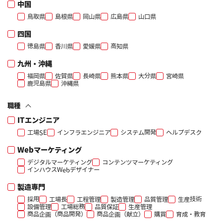
中国
鳥取県
島根県
岡山県
広島県
山口県
四国
徳島県
香川県
愛媛県
高知県
九州・沖縄
福岡県
佐賀県
長崎県
熊本県
大分県
宮崎県
鹿児島県
沖縄県
職種
ITエンジニア
工場SE
インフラエンジニア
システム開発
ヘルプデスク
Webマーケティング
デジタルマーケティング
コンテンツマーケティング
インハウスWebデザイナー
製造専門
採用
工場長
工程管理
製造管理
品質管理
生産技術
設備管理
工場総務
品質保証
生産管理
商品企画（商品開発）
商品企画（献立）
購買
育成・教育