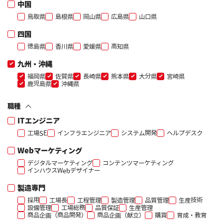
中国
鳥取県
島根県
岡山県
広島県
山口県
四国
徳島県
香川県
愛媛県
高知県
九州・沖縄
福岡県
佐賀県
長崎県
熊本県
大分県
宮崎県
鹿児島県
沖縄県
職種
ITエンジニア
工場SE
インフラエンジニア
システム開発
ヘルプデスク
Webマーケティング
デジタルマーケティング
コンテンツマーケティング
インハウスWebデザイナー
製造専門
採用
工場長
工程管理
製造管理
品質管理
生産技術
設備管理
工場総務
品質保証
生産管理
商品企画（商品開発）
商品企画（献立）
購買
育成・教育