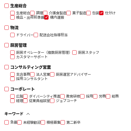
生産総合
生産総合
調理
介護食製造
菓子製造
包装
仕分け
検品・出荷前準備
構内運搬
物流
ドライバー
配送会社指導担当
厨房管理
厨房オペレーター（複数厨房管理）
厨房スタッフ
カスタマーサポート
コンサルティング営業
支店事務
法人営業
厨房運営アドバイザー
採用コンサルタント
コーポレート
広報
ダイバーシティ推進
教育研修
採用
労務
総務
経理
従業員相談室
ジョブコーチ
キーワード
急募
未経験歓迎
積極募集
第二新卒