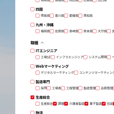
鳥取県
島根県
岡山県
広島県
山口県
四国
徳島県
香川県
愛媛県
高知県
九州・沖縄
福岡県
佐賀県
長崎県
熊本県
大分県
職種
ITエンジニア
工場SE
インフラエンジニア
システム開発
Webマーケティング
デジタルマーケティング
コンテンツマーケティン
製造専門
採用
工場長
工程管理
製造管理
品質管理
生産総合
生産総合
調理
介護食製造
菓子製造
包装
物流