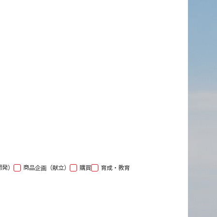
開発）
商品企画（献立）
購買
育成・教育