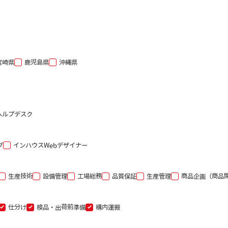
宮崎県
鹿児島県
沖縄県
ヘルプデスク
グ
インハウスWebデザイナー
生産技術
設備管理
工場総務
品質保証
生産管理
商品企画（商品
仕分け
検品・出荷前準備
構内運搬