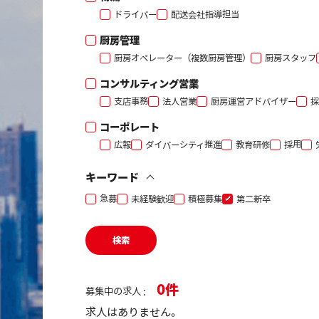
ドライバー
配送会社指導担当
厨房管理
厨房オペレーター（複数厨房管理）
厨房スタッフ
コンサルティング営業
支店事務
法人営業
厨房運営アドバイザー
採
コーポレート
広報
ダイバーシティ推進
教育研修
採用
キーワード
急募
未経験歓迎
積極募集
第二新卒
検索
0
募集中の求人 :
求人はありません。