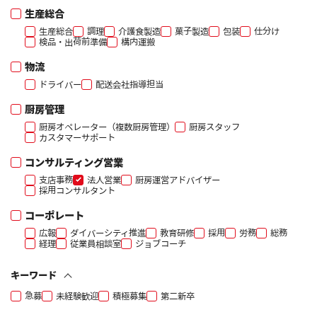
生産総合
生産総合
調理
介護食製造
菓子製造
包装
仕分け
検品・出荷前準備
構内運搬
物流
ドライバー
配送会社指導担当
厨房管理
厨房オペレーター（複数厨房管理）
厨房スタッフ
カスタマーサポート
コンサルティング営業
支店事務
法人営業
厨房運営アドバイザー
採用コンサルタント
コーポレート
広報
ダイバーシティ推進
教育研修
採用
労務
総務
経理
従業員相談室
ジョブコーチ
キーワード
急募
未経験歓迎
積極募集
第二新卒