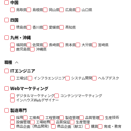
中国
鳥取県
島根県
岡山県
広島県
山口県
四国
徳島県
香川県
愛媛県
高知県
九州・沖縄
福岡県
佐賀県
長崎県
熊本県
大分県
宮崎県
鹿児島県
沖縄県
職種
ITエンジニア
工場SE
インフラエンジニア
システム開発
ヘルプデスク
Webマーケティング
デジタルマーケティング
コンテンツマーケティング
インハウスWebデザイナー
製造専門
採用
工場長
工程管理
製造管理
品質管理
生産技術
設備管理
工場総務
品質保証
生産管理
商品企画（商品開発）
商品企画（献立）
購買
育成・教育