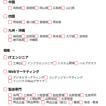
中国
鳥取県
島根県
岡山県
広島県
山口県
四国
徳島県
香川県
愛媛県
高知県
九州・沖縄
福岡県
佐賀県
長崎県
熊本県
大分県
宮崎県
鹿児島県
沖縄県
職種
ITエンジニア
工場SE
インフラエンジニア
システム開発
ヘルプデスク
Webマーケティング
デジタルマーケティング
コンテンツマーケティング
インハウスWebデザイナー
製造専門
採用
工場長
工程管理
製造管理
品質管理
生産技術
設備管理
工場総務
品質保証
生産管理
商品企画（商品開発）
商品企画（献立）
購買
育成・教育