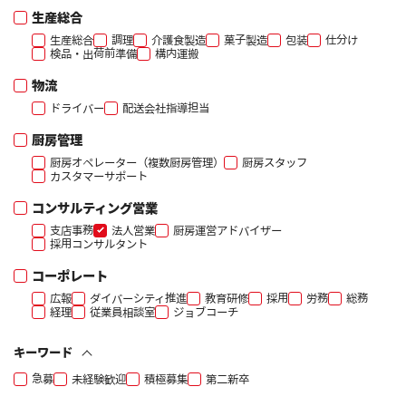
生産総合
生産総合
調理
介護食製造
菓子製造
包装
仕分け
検品・出荷前準備
構内運搬
物流
ドライバー
配送会社指導担当
厨房管理
厨房オペレーター（複数厨房管理）
厨房スタッフ
カスタマーサポート
コンサルティング営業
支店事務
法人営業
厨房運営アドバイザー
採用コンサルタント
コーポレート
広報
ダイバーシティ推進
教育研修
採用
労務
総務
経理
従業員相談室
ジョブコーチ
キーワード
急募
未経験歓迎
積極募集
第二新卒