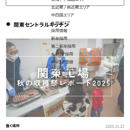
北近畿 / 南近畿エリア
中四国エリア
九州エリア
関東セントラルキッチン
採用情報
新卒採用
第二新卒採用
キャリア採用
キャリア登録
リファラル採用
パート採用
ニュース
働く場所
2025.11.22