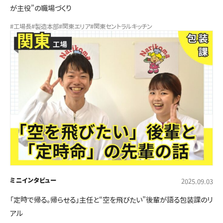
が主役”の職場づくり
#工場長
#製造本部
#関東エリア
#関東セントラルキッチン
ミニインタビュー
2025.09.03
「定時で帰る。帰らせる」主任と“空を飛びたい”後輩が語る包装課のリ
アル