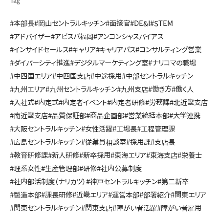
Tag
#本部長
#岡山セントラルキッチン
#面接官
#DE&I
#STEM
#アドバイザー
#アビスパ福岡
#アンコンシャスバイアス
#インサイドセールス
#キャリア
#キャリアパス
#コンサルティング営業
#ダイバーシティ推進
#デジタルマーケティング室
#ナリコマの職場
#中四国エリア
#中四国支店
#中途採用
#中部セントラルキッチン
#九州エリア
#九州セントラルキッチン
#九州支店
#働き方
#働く人
#入社式
#内定式
#内定者イベント
#内定者研修
#労務課
#北近畿支店
#南近畿支店
#品質保証部
#商品企画部
#営業統括本部
#大学連携
#大阪セントラルキッチン
#女性活躍
#工場長
#工程管理課
#広島セントラルキッチン
#従業員相談室
#採用課
#支店長
#教育研修課
#新人研修
#新卒採用
#東海エリア
#東海支店
#栄養士
#理系女性
#生産管理部
#研修
#社内公募制度
#社内部活制度（ナリカツ）
#神戸セントラルキッチン
#第二新卒
#製造本部
#課長研修
#近畿エリア
#運営本部
#部署紹介
#関東エリア
#関東セントラルキッチン
#関東支店
#障がい者活躍
#障がい者雇用