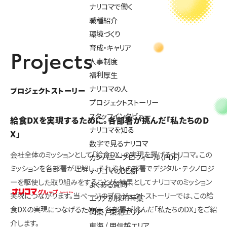
ナリコマで働く
職種紹介
環境づくり
育成・キャリア
Projects
人事制度
福利厚生
ナリコマの人
プロジェクトストーリー
プロジェクトストーリー
スタッフインタビュー
給食DXを実現するために。各部署が挑んだ「私たちのD
ナリコマを知る
X」
数字で見るナリコマ
会社全体のミッションとして「給食DX」の実現を掲げるナリコマ。この
カンパニープロフィール（PDF）
ミッションを各部署が理解し、それぞれの部署でデジタル・テクノロジ
ナリコマのDE&I
ーを駆使した取り組みをすることが、結果としてナリコマのミッション
よくある質問
実現につながります。当ページのプロジェクトストーリーでは、この給
エリア別採用特集
食DXの実現につなげるために、各部署が挑んだ「私たちのDX」をご紹
関東 / 東北エリア
介します。
東海 / 甲信越エリア