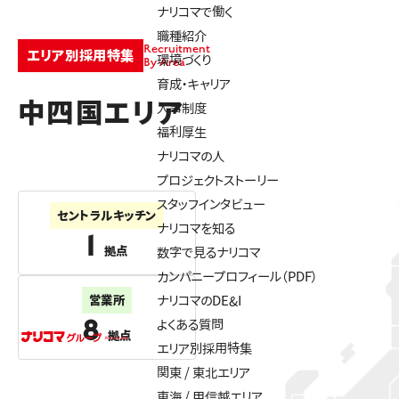
ナリコマで働く
職種紹介
Recruitment
エリア別採用特集
環境づくり
By Area
育成・キャリア
中四国エリア
人事制度
福利厚生
ナリコマの人
プロジェクトストーリー
スタッフインタビュー
セントラルキッチン
ナリコマを知る
1
拠点
数字で見るナリコマ
カンパニープロフィール（PDF）
営業所
ナリコマのDE&I
8
よくある質問
拠点
エリア別採用特集
関東 / 東北エリア
東海 / 甲信越エリア