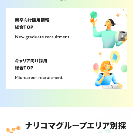
2026年8月21日
生産総合職向け
新卒向け採用情報
【オンライン開催】お客様満足度向上・生産効率アップに
総合TOP
挑戦！製造業務改善体験コース
New graduate recruitment
Web開催
キャリア向け採用
2026年8月26日
総合TOP
栄養士職向け
Mid-career recruitment
【WEB】栄養士・管理栄養士向け 就活スタートアップセ
ミナー／参加特典有◎
ナリコマグループエリア別採