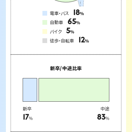
18
電車・バス
%
65
自動車
%
5
バイク
%
12
徒歩・自転車
%
新卒/中途比率
新卒
中途
17
83
%
%