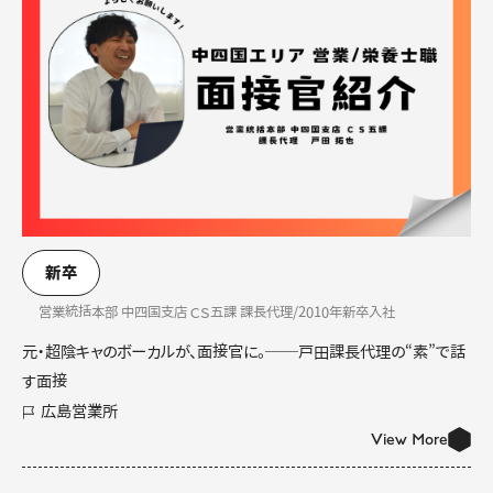
新卒
営業統括本部 中四国支店 ＣＳ五課 課長代理/2010年新卒入社
元・超陰キャのボーカルが、面接官に。──戸田課長代理の“素”で話
す面接
広島営業所
View More