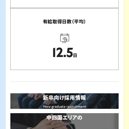
有給取得日数
（平均）
12.5
日
新卒向け採用情報
New graduate recruitment
中四国エリアの