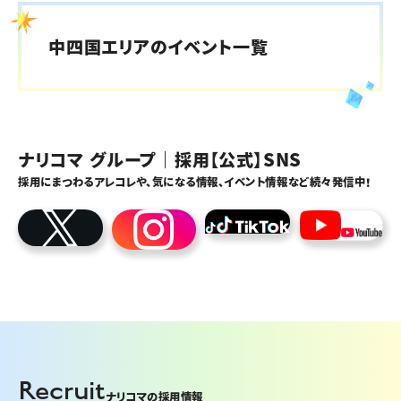
中四国エリアのイベント一覧
Web開催
2026年8月13日
栄養士職向け
【WEB】栄養士・管理栄養士向け 就活スタートアップセ
ナリコマ グループ｜採用【公式】SNS
ミナー／参加特典有◎
採用にまつわるアレコレや、気になる情報、イベント情報など続々発信中！
Web開催
2026年8月18日
コンサルティング営業職向け
【WEB】28卒 営業職・食品業界志望者にお勧め！就活
スタートアップセミナー／参加特典有◎
Recruit
Web開催
ナリコマの採用情報