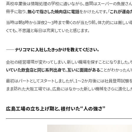
高校卒業後は情報処理の学校に通いながら、昼間はスーパーの魚屋さん
冊手に取り、
無心で指さした焼肉店に電話
をかけたんです。「
これが運命
当時は朝8時から深夜2〜3時まで働くのが当たり前。体力的には厳しい
くても、不思議と毎日は充実していたと感じます。
—
ナリコマに入社したきっかけを教えてください。
会社の経営環境が変わってしまい、新しい職場を探すことになりました。ち
いていた飲食店と同じ系列出身で、互いに面識がある
ことがわかったんで
最初はパートとしてスタートしましたが、1〜2か月後には社員登用試験
まま訪れた大阪工場では、広島にはなかった新しい機械をさらに進化した形
広島工場の立ち上げ期と、根付いた“人の強さ”