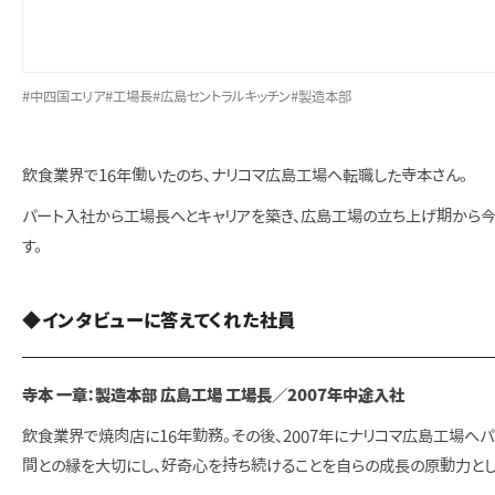
#中四国エリア
#工場長
#広島セントラルキッチン
#製造本部
飲食業界で16年働いたのち、ナリコマ広島工場へ転職した寺本さん。
パート入社から工場長へとキャリアを築き、広島工場の立ち上げ期から
す。
◆インタビューに答えてくれた社員
寺本 一章：製造本部 広島工場 工場長／2007年中途入社
飲食業界で焼肉店に16年勤務。その後、2007年にナリコマ広島工場
間との縁を大切にし、好奇心を持ち続けることを自らの成長の原動力とし