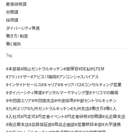
教育研修課
労務課
採用課
ダイバーシティ推進
働き方・制度
働く場所
Tag
#本部長
#岡山セントラルキッチン
#面接官
#DE&I
#STEM
#アドバイザー
#アビスパ福岡
#アンコンシャスバイアス
#インサイドセールス
#キャリア
#キャリアパス
#コンサルティング営業
#ダイバーシティ推進
#デジタルマーケティング室
#ナリコマの職場
#中四国エリア
#中四国支店
#中途採用
#中部セントラルキッチン
#九州エリア
#九州セントラルキッチン
#九州支店
#働き方
#働く人
#入社式
#内定式
#内定者イベント
#内定者研修
#労務課
#北近畿支店
#南近畿支店
#品質保証部
#商品企画部
#営業統括本部
#大学連携