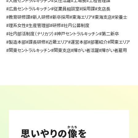
#大阪セントラルキッチン
#女性活躍
#工場長
#工程管理課
#広島セントラルキッチン
#従業員相談室
#採用課
#支店長
#教育研修課
#新人研修
#新卒採用
#東海エリア
#東海支店
#栄養士
#理系女性
#生産管理部
#研修
#社内公募制度
#社内部活制度（ナリカツ）
#神戸セントラルキッチン
#第二新卒
#製造本部
#課長研修
#近畿エリア
#運営本部
#部署紹介
#関東エリア
#関東セントラルキッチン
#関東支店
#障がい者活躍
#障がい者雇用
かたち
思いやりの
像
を