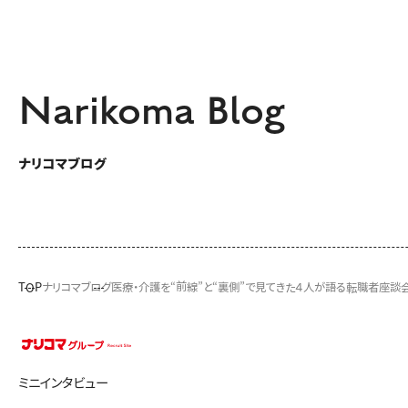
Narikoma Blog
ナリコマブログ
TOP
ナリコマブログ
医療・介護を“前線”と“裏側”で見てきた４人が語る転職者座談
ミニインタビュー