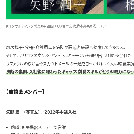
#コンサルティング営業
#中四国エリア
#営業統括本部
#近畿エリア
厨房機器・食器・介護用品を病院や高齢者施設へ提案してきた３人。
そして、ナリコマの商品をセントラルキッチンから送り出し「伸びる会社だ
リファラルのひと言やスカウトメールの一通をきっかけに、４人は給食業界
決断の裏側、入社後に味わったギャップ、前職スキルがどう即戦力にな
【座談会メンバー】
矢野 潤一（写真左）／2022年中途入社
前職：厨房機器メーカーで営業