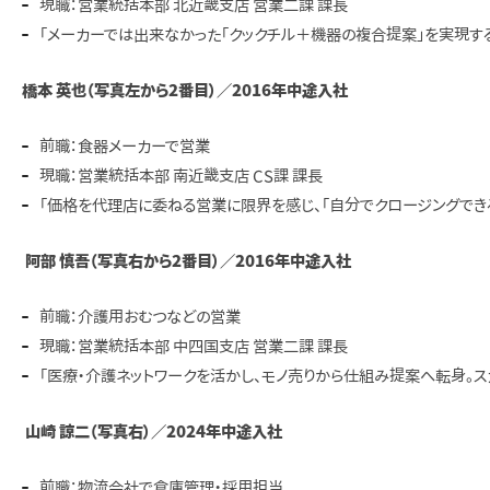
現職：営業統括本部 北近畿支店 営業二課 課長
「メーカーでは出来なかった「クックチル＋機器の複合提案」を実現す
橋本 英也（写真左から2番目）／2016年中途入社
前職：食器メーカーで営業
現職：営業統括本部 南近畿支店 CS課 課長
「価格を代理店に委ねる営業に限界を感じ、「自分でクロージングできる
阿部 慎吾（写真右から2番目）／2016年中途入社
前職：介護用おむつなどの営業
現職：営業統括本部 中四国支店 営業二課 課長
「医療・介護ネットワークを活かし、モノ売りから仕組み提案へ転身。ス
山崎 諒二（写真右）／2024年中途入社
前職：物流会社で倉庫管理・採用担当