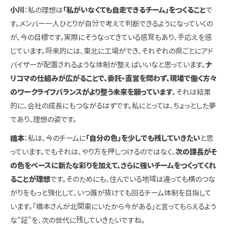
小川
：私の理想は
「私がいなくても自走できるチーム」をつくること
で
す。メンバー一人ひとりが自分で考えて判断できるようになっていくの
が、今の目標です。実際にそうなってきている感覚もあり、手応えを感
じています。将来的には、東北に工場ができ、それぞれの県ごとにアド
バイザーが配置されるような体制が整えばいいなと思っています。
ナ
リコマの仕組みが広がることで、委託・直営を問わず、現場で働く方々
のワークライフバランスがより整う未来を願っています
。それは結果
的に、会社の成長にもつながるはずです。私にとっては、ちょっとした夢
であり、理想の姿です。
橋本
：私は、今のチームに
「自分の色」を少しでも残していきたい
と思
っています。でもそれは、やり方を押しつけるのではなく、
次の課長がそ
の色をベースに新たな彩りを加えて、さらに強いチームをつくってくれ
ることが理想
です。そのためにも、住んでいる地域は違っても横のつな
がりをもっと強化して、いつ誰が抜けても回るチーム体制を目指して
います。「橋本さんが北関東にいたから今がある」と言ってもらえるよう
な“証”を、次の世代に残していきたいですね。