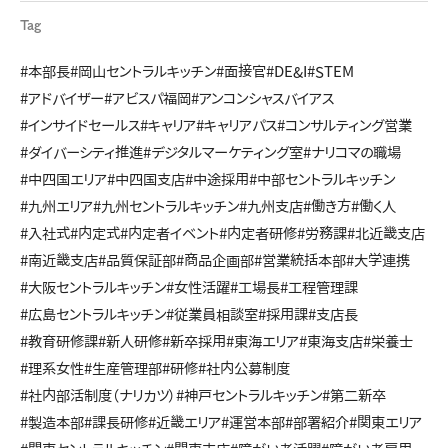
Tag
#本部長
#岡山セントラルキッチン
#面接官
#DE&I
#STEM
#アドバイザー
#アビスパ福岡
#アンコンシャスバイアス
#インサイドセールス
#キャリア
#キャリアパス
#コンサルティング営業
#ダイバーシティ推進
#デジタルマーケティング室
#ナリコマの職場
#中四国エリア
#中四国支店
#中途採用
#中部セントラルキッチン
#九州エリア
#九州セントラルキッチン
#九州支店
#働き方
#働く人
#入社式
#内定式
#内定者イベント
#内定者研修
#労務課
#北近畿支店
#南近畿支店
#品質保証部
#商品企画部
#営業統括本部
#大学連携
#大阪セントラルキッチン
#女性活躍
#工場長
#工程管理課
#広島セントラルキッチン
#従業員相談室
#採用課
#支店長
#教育研修課
#新人研修
#新卒採用
#東海エリア
#東海支店
#栄養士
#理系女性
#生産管理部
#研修
#社内公募制度
#社内部活制度（ナリカツ）
#神戸セントラルキッチン
#第二新卒
#製造本部
#課長研修
#近畿エリア
#運営本部
#部署紹介
#関東エリア