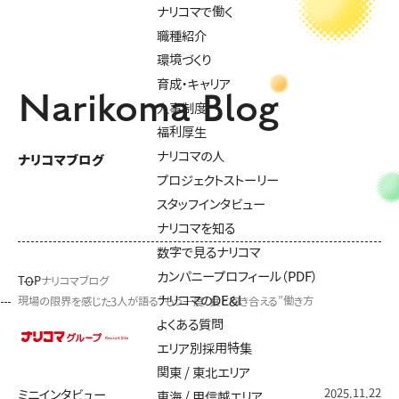
ナリコマで働く
職種紹介
環境づくり
育成・キャリア
Narikoma Blog
人事制度
福利厚生
ナリコマの人
ナリコマブログ
プロジェクトストーリー
スタッフインタビュー
ナリコマを知る
数字で見るナリコマ
カンパニープロフィール（PDF）
TOP
ナリコマブログ
ナリコマのDE&I
現場の限界を感じた3人が語る”もう一度、食と向き合える”働き方
よくある質問
エリア別採用特集
関東 / 東北エリア
2025.11.22
ミニインタビュー
東海 / 甲信越エリア