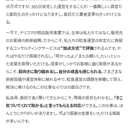
点方式ですが、365日安定した運営をすることが、一番難しい。直営だ
と委託化のきっかけになりますし、委託だと業者変更のきっかけとな
る。
一方で、ナリコマの物品販売事業では、主体は私たちではなく、販売先
のお客様の厨房組織。だからこそ、私たちの給食運営の安定化に貢献
するコンサルティングサービスは
“加点方式”で評価
されるんです。や
ればやるだけ感謝されるし、「助かったよ」「またお願いしたい」といっ
た言葉を直接いただける。成果がしっかりお客様に届く実感があるか
らこそ、
前向きに取り組めるし、自分の成長も感じられる
。さまざまな
厨房設備や運営体制に触れる中で、給食運営の課題を俯瞰して捉え、
解決に導けるのもこの仕事ならではの面白さです。
私自身、委託で長く働いてきたからこそ、現場の苦労もわかるし、
「そこ
気づいてくれて助かる」と言ってもらえる対応
ができる。この仕事は、ほ
んとうにやりがいがありますし、何より感謝の言葉をいただける場面
が多いんです。