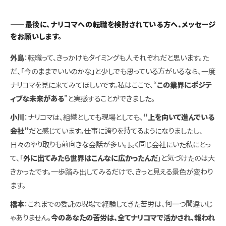
――最後に、ナリコマへの転職を検討されている方へ、メッセージ
をお願いします。
外島
：転職って、きっかけもタイミングも人それぞれだと思います。た
だ、「今のままでいいのかな」と少しでも思っている方がいるなら、一度
ナリコマを見に来てみてほしいです。私はここで、“
この業界にポジテ
ィブな未来がある
”と実感することができました。
小川
：ナリコマは、組織としても現場としても、
“上を向いて進んでいる
会社”
だと感じています。仕事に誇りを持てるようになりましたし、
日々のやり取りも前向きな会話が多い。長く同じ会社にいた私にとっ
て、「
外に出てみたら世界はこんなに広かったんだ
」と気づけたのは大
きかったです。一歩踏み出してみるだけで、きっと見える景色が変わり
ます。
橋本
：これまでの
委託の現場で経験してきた苦労は、何一つ間違いじ
ゃありません
。
今のあなたの苦労は、全てナリコマで活かされ、報われ