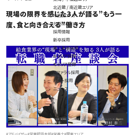
北近畿 / 南近畿エリア
現場の限界を感じた3人が語る”もう一
中四国エリア
度、食と向き合える”働き方
九州エリア
採用情報
新卒採用
第二新卒採用
キャリア採用
キャリア登録
リファラル採用
パート採用
ニュース
#アドバイザー
#営業統括本部
#栄養士
#関東エリア