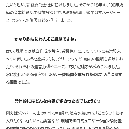
たいと思い、給食委託会社に転職しました。そこから18年間、400床規
模の産業給食や老健施設などで現場を経験し、後半はマネージャー
として20〜25施設ほどを担当しました。
――かなり多岐にわたるご経験ですね。
はい。現場では献立作成や発注、労務管理に加え、シフトにも常時入
っていました。福祉施設、病院、クリニックなど、施設の種類も多岐にわ
たり、それぞれの運営形態やニーズに応じた対応が求められました。
常に変化がある環境でしたが、
一番時間を取られたのは“人”に関す
る調整でした。
――具体的にはどんな内容が多かったのでしょうか？
例えばメンバー同士の相性の相談や、急な欠員対応、「このシフトには
入りたくない」といった要望など、
現場でのコミュニケーションや配置
の調整に多くの労力
を使っていました。もちろん、トラブルを防ぐため