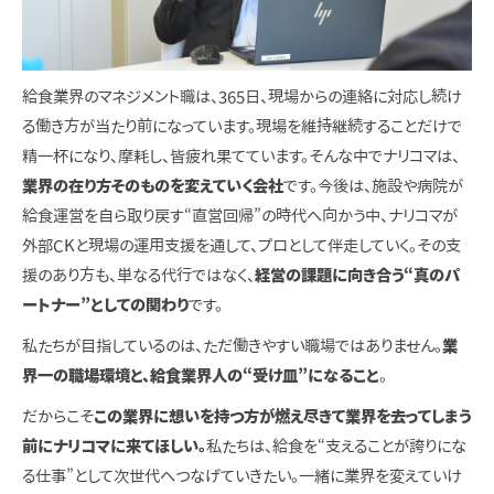
給食業界のマネジメント職は、365日、現場からの連絡に対応し続け
る働き方が当たり前になっています。現場を維持継続することだけで
精一杯になり、摩耗し、皆疲れ果てています。そんな中でナリコマは、
業界の在り方そのものを変えていく会社
です。今後は、施設や病院が
給食運営を自ら取り戻す“直営回帰”の時代へ向かう中、ナリコマが
外部CKと現場の運用支援を通して、プロとして伴走していく。その支
援のあり方も、単なる代行ではなく、
経営の課題に向き合う“真のパ
ートナー”
としての関わり
です。
私たちが目指しているのは、ただ働きやすい職場ではありません。
業
界一の職場環境と、給食業界人の“受け皿”になること
。
だからこそ
この業界に想いを持つ方が燃え尽きて業界を去ってしまう
前にナリコマに来てほしい。
私たちは、給食を“支えることが誇りにな
る仕事”として次世代へつなげていきたい。一緒に業界を変えていけ