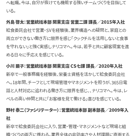
へ転職。今は、自分が抜けても機能する強いチームづくりを目指して
いる。
外島 啓太：営業統括本部 関東支店 営業二課 課長／2015年入社
給食委託会社で営業・SVを経験後、業界構造への疑問と、家庭との
両立ができない働き方に限界を感じ「クックチルを活用しないと食事
を守れない」と強く実感しナリコマへ。今は、若手と共に顧客提案を進
める日々に手応えを感じている。
小川 繭子：営業統括本部 関東支店 CS七課 課長／2020年入社
新卒で一般事務職を経験後、栄養士資格を活かして給食委託会社
へ。18年間、チーフとして現場管理やマネジメントを担うが、365日電
話と人材対応に追われる働き方に限界を感じ、、ナリコマへ。今は、レ
ベルの高い仲間と共に「お客様を見て働ける」喜びを感じている。
野村 泰二（ファシリテーター）：営業統括本部 副本部長／2009年入
社
新卒で給食委託会社に入り、営業・管理・マネジメントなど現場と組
織づくりの両方に携わる。業界全体の非効率さや人材課題に直面する