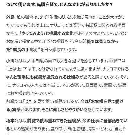
ついて伺います。転職を経て、どんな変化がありましたか？
外島
：私の場合は、まず「生活のリズムを取り戻せた」ことが大きかっ
たです。でもそれ以上に、ナリコマでは若手でも提案に関われる場面
が多く、
「やってみよう」と挑戦する文化
があるんですよね。いろいろな
お客様と接する中で、自分の視野も広がり、
前職では見えなかっ
た“成長の手応え”
を日々感じています。
小川
：私は、人事制度の面でも大きな違いを感じています。前職では
「上は上、下は下」と分断されていたように思いますが、ナリコマでは
ち
ゃんと現場にも成果が還元される仕組み
があると感じています。それ
に、ナリコマの人たちは本当にレベルが高い。真面目で、素直で、誠実
にお客様と向き合っている。
前職では「会社を見て働く」感覚でしたが、
今は「お客様を見て働け
る」実感
があります。
そこに楽しさとやりがい
を感じています。
橋本
：私は、
前職で積み重ねてきた経験が、今の仕事に全部活きてい
る
という感覚があります。盛り付け、衛生管理、清掃…どれも「当たり