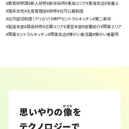
#教育研修課
#新人研修
#新卒採用
#東海エリア
#東海支店
#栄養士
#理系女性
#生産管理部
#研修
#社内公募制度
#社内部活制度（ナリカツ）
#神戸セントラルキッチン
#第二新卒
#製造本部
#課長研修
#近畿エリア
#運営本部
#部署紹介
#関東エリア
#関東セントラルキッチン
#関東支店
#障がい者活躍
#障がい者雇用
かたち
思いやりの
像
を
テクノロジーで