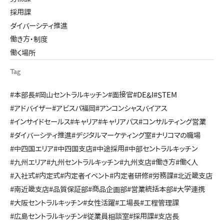
採用課
ダイバーシティ推進
働き方・制度
働く場所
Tag
#本部長
#岡山セントラルキッチン
#面接官
#DE&I
#STEM
#アドバイザー
#アビスパ福岡
#アンコンシャスバイアス
#インサイドセールス
#キャリア
#キャリアパス
#コンサルティング営業
#ダイバーシティ推進
#デジタルマーケティング室
#ナリコマの職場
#中四国エリア
#中四国支店
#中途採用
#中部セントラルキッチン
#九州エリア
#九州セントラルキッチン
#九州支店
#働き方
#働く人
#入社式
#内定式
#内定者イベント
#内定者研修
#労務課
#北近畿支店
#南近畿支店
#品質保証部
#商品企画部
#営業統括本部
#大学連携
#大阪セントラルキッチン
#女性活躍
#工場長
#工程管理課
#広島セントラルキッチン
#従業員相談室
#採用課
#支店長