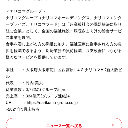
＜ナリコマグループ＞
ナリコマグループ（ナリコマホールディングス、ナリコマエンタ
ープライズ、ナリコマフード）は「超高齢社会の課題解決に取り
組む企業」として、全国の福祉施設・病院さま向けの給食サービ
ス事業を展開。
食事を召し上がる方の満足に加え、福祉医療に従事される方の負
担を軽減できるよう、厨房業務の負荷軽減、収支改善につながる
様々なサービスを提供しています。
本社 ：大阪府大阪市淀川区西宮原1-4-2 ナリコマHD新大阪ビ
ル
代表 ：竹内 美夫
従業員数：3,782名(グループ計)※
売上高 ：334億円(グループ連結)※
URL ：https://narikoma-group.co.jp
※2021年5月末時点
ニュース一覧へ戻る