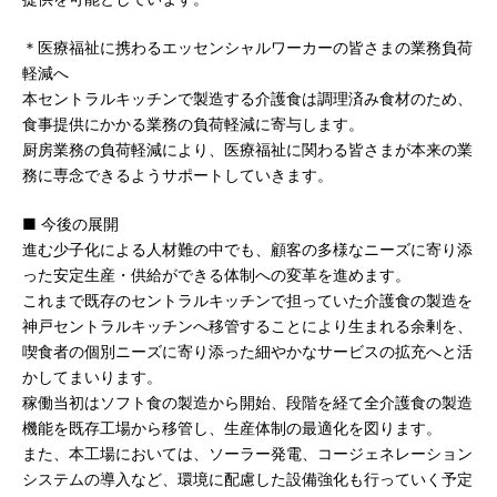
＊医療福祉に携わるエッセンシャルワーカーの皆さまの業務負荷
軽減へ
本セントラルキッチンで製造する介護食は調理済み食材のため、
食事提供にかかる業務の負荷軽減に寄与します。
厨房業務の負荷軽減により、医療福祉に関わる皆さまが本来の業
務に専念できるようサポートしていきます。
■ 今後の展開
進む少子化による人材難の中でも、顧客の多様なニーズに寄り添
った安定生産・供給ができる体制への変革を進めます。
これまで既存のセントラルキッチンで担っていた介護食の製造を
神戸セントラルキッチンへ移管することにより生まれる余剰を、
喫食者の個別ニーズに寄り添った細やかなサービスの拡充へと活
かしてまいります。
稼働当初はソフト食の製造から開始、段階を経て全介護食の製造
機能を既存工場から移管し、生産体制の最適化を図ります。
また、本工場においては、ソーラー発電、コージェネレーション
システムの導入など、環境に配慮した設備強化も行っていく予定