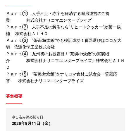
Ｐａｒｔ① 人手不足・赤字を解消する厨房運営のご提
案 株式会社ナリコマエンタープライズ
Ｐａｒｔ② 人手不足の解消なら"リヒートクッカー"が第一候
補 株式会社ＡＩＨＯ
Ｐａｒｔ③ ”茶碗de炊飯”でも検証成功！食器選びはココが大
切 信濃化学工業株式会社
Ｐａｒｔ④ 九州初のお披露目！"茶碗de炊飯”の実演紹
介 株式会社ナリコマエンタープライズ／株式会社ＡＩＨ
Ｏ
Ｐａｒｔ⑤ ”茶碗de炊飯”＆ナリコマ食材ご試食会・質疑応
答 株式会社ナリコマエンタープライズ
募集概要
申し込み締め切り日
2026年9月11日（金）