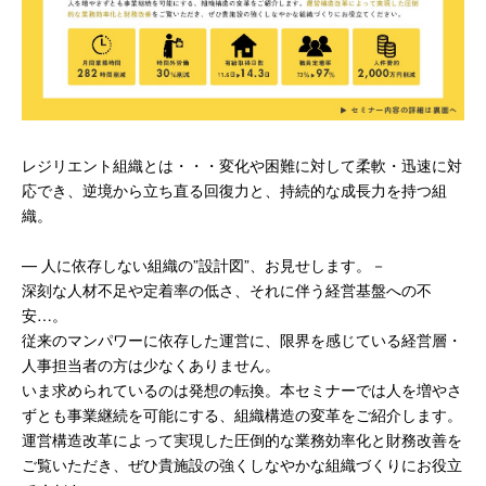
レジリエント組織とは・・・変化や困難に対して柔軟・迅速に対
応でき、逆境から立ち直る回復力と、持続的な成長力を持つ組
織。
― 人に依存しない組織の”設計図”、お見せします。－
深刻な人材不足や定着率の低さ、それに伴う経営基盤への不
安…。
従来のマンパワーに依存した運営に、限界を感じている経営層・
人事担当者の方は少なくありません。
いま求められているのは発想の転換。本セミナーでは人を増やさ
ずとも事業継続を可能にする、組織構造の変革をご紹介します。
運営構造改革によって実現した圧倒的な業務効率化と財務改善を
ご覧いただき、ぜひ貴施設の強くしなやかな組織づくりにお役立