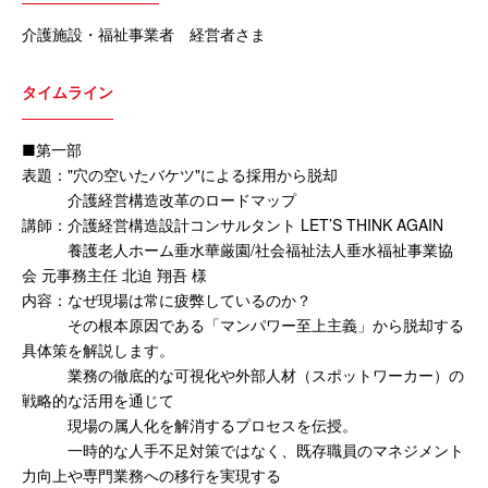
介護施設・福祉事業者 経営者さま
タイムライン
■第一部
表題："穴の空いたバケツ"による採用から脱却
介護経営構造改革のロードマップ
講師：介護経営構造設計コンサルタント LET’S THINK AGAIN
養護老人ホーム垂水華厳園/社会福祉法人垂水福祉事業協
会 元事務主任 北迫 翔吾 様
内容：なぜ現場は常に疲弊しているのか？
その根本原因である「マンパワー至上主義」から脱却する
具体策を解説します。
業務の徹底的な可視化や外部人材（スポットワーカー）の
戦略的な活用を通じて
現場の属人化を解消するプロセスを伝授。
一時的な人手不足対策ではなく、既存職員のマネジメント
力向上や専門業務への移行を実現する