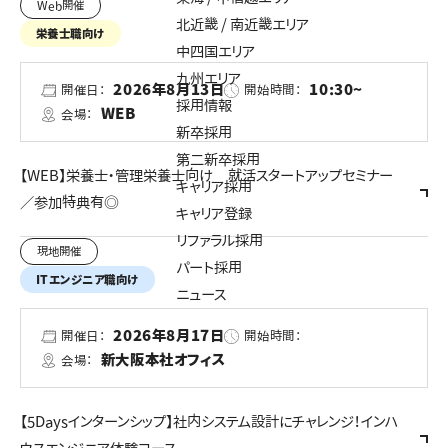
Web開催
北近畿 / 南近畿エリア
栄養士職向け
中四国エリア
九州エリア
2026年8月13日
10:30~
開催日：
開始時間：
採用情報
WEB
会場：
新卒採用
第二新卒採用
【WEB】栄養士・管理栄養士向け 就活スタートアップセミナー
キャリア採用
／参加特典有◎
キャリア登録
リファラル採用
現地開催
パート採用
ITエンジニア職向け
ニュース
2026年8月17日
開催日：
開始時間：
新大阪本社オフィス
会場：
【5Daysインターンシップ】社内システム設計にチャレンジ！インハ