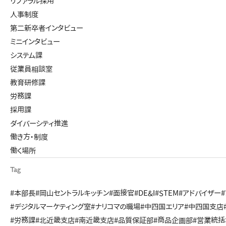
リファラル採用
人事制度
第二新卒者インタビュー
ミニインタビュー
システム課
従業員相談室
教育研修課
労務課
採用課
ダイバーシティ推進
働き方・制度
働く場所
Tag
#本部長
#岡山セントラルキッチン
#面接官
#DE&I
#STEM
#アドバイザー
#デジタルマーケティング室
#ナリコマの職場
#中四国エリア
#中四国支店
#労務課
#北近畿支店
#南近畿支店
#品質保証部
#商品企画部
#営業統括