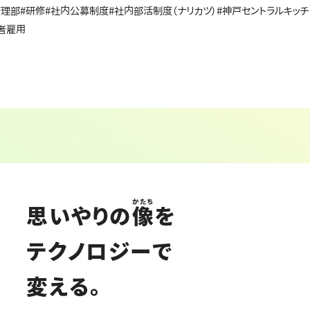
管理部
#研修
#社内公募制度
#社内部活制度（ナリカツ）
#神戸セントラルキッチ
者雇用
かたち
思いやりの
像
を
テクノロジーで
変える。