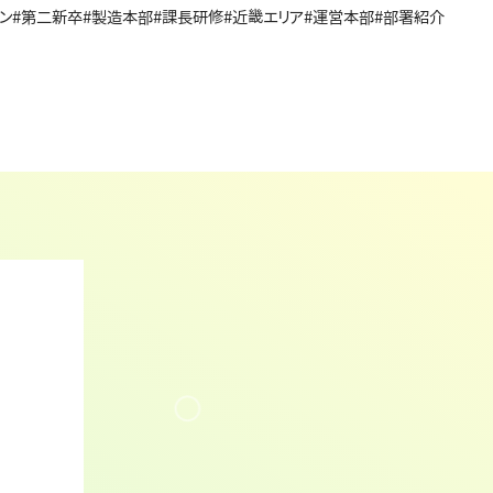
ン
#第二新卒
#製造本部
#課長研修
#近畿エリア
#運営本部
#部署紹介