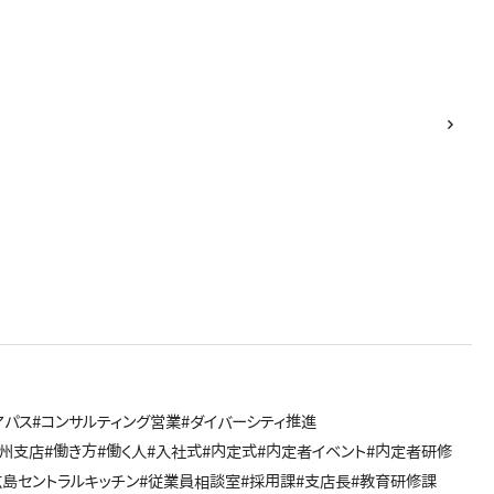
アパス
#コンサルティング営業
#ダイバーシティ推進
九州支店
#働き方
#働く人
#入社式
#内定式
#内定者イベント
#内定者研修
広島セントラルキッチン
#従業員相談室
#採用課
#支店長
#教育研修課