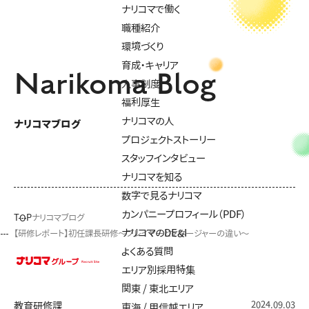
ナリコマで働く
職種紹介
環境づくり
育成・キャリア
Narikoma Blog
人事制度
福利厚生
ナリコマの人
ナリコマブログ
プロジェクトストーリー
スタッフインタビュー
ナリコマを知る
数字で見るナリコマ
カンパニープロフィール（PDF）
TOP
ナリコマブログ
ナリコマのDE&I
【研修レポート】初任課長研修～プレイヤーとマネージャーの違い～
よくある質問
エリア別採用特集
関東 / 東北エリア
2024.09.03
教育研修課
東海 / 甲信越エリア