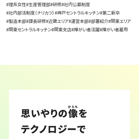
#理系女性
#生産管理部
#研修
#社内公募制度
#社内部活制度（ナリカツ）
#神戸セントラルキッチン
#第二新卒
#製造本部
#課長研修
#近畿エリア
#運営本部
#部署紹介
#関東エリア
#関東セントラルキッチン
#関東支店
#障がい者活躍
#障がい者雇用
かたち
思いやりの
像
を
テクノロジーで