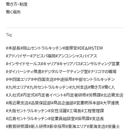
働き方・制度
働く場所
Tag
#本部長
#岡山セントラルキッチン
#面接官
#DE&I
#STEM
#アドバイザー
#アビスパ福岡
#アンコンシャスバイアス
#インサイドセールス
#キャリア
#キャリアパス
#コンサルティング営業
#ダイバーシティ推進
#デジタルマーケティング室
#ナリコマの職場
#中四国エリア
#中四国支店
#中途採用
#中部セントラルキッチン
#九州エリア
#九州セントラルキッチン
#九州支店
#働き方
#働く人
#入社式
#内定式
#内定者イベント
#内定者研修
#労務課
#北近畿支店
#南近畿支店
#品質保証部
#商品企画部
#営業統括本部
#大学連携
#大阪セントラルキッチン
#女性活躍
#工場長
#工程管理課
#広島セントラルキッチン
#従業員相談室
#採用課
#支店長
#教育研修課
#新人研修
#新卒採用
#東海エリア
#東海支店
#栄養士