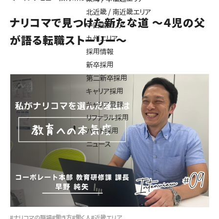
北近畿 / 南近畿エリア
ナリコマで見つけた新たな道 ～４児の父
中四国エリア
が語る転職ストーリー～
九州エリア
採用情報
新卒採用
第二新卒採用
キャリア採用
キャリア登録
リファラル採用
パート採用
ニュース
#ナリコマの職場
#働き方
#働く人
#近畿エリア