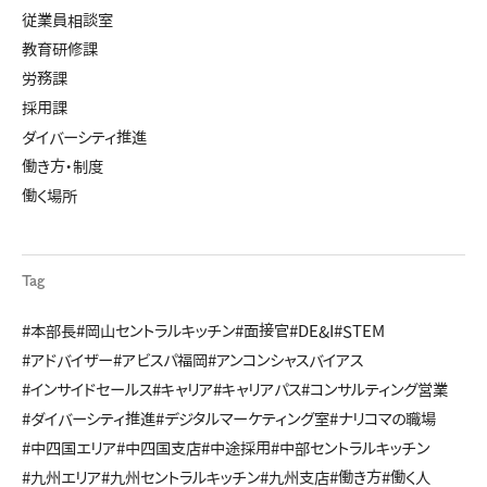
従業員相談室
教育研修課
労務課
採用課
ダイバーシティ推進
働き方・制度
働く場所
Tag
#本部長
#岡山セントラルキッチン
#面接官
#DE&I
#STEM
#アドバイザー
#アビスパ福岡
#アンコンシャスバイアス
#インサイドセールス
#キャリア
#キャリアパス
#コンサルティング営業
#ダイバーシティ推進
#デジタルマーケティング室
#ナリコマの職場
#中四国エリア
#中四国支店
#中途採用
#中部セントラルキッチン
#九州エリア
#九州セントラルキッチン
#九州支店
#働き方
#働く人