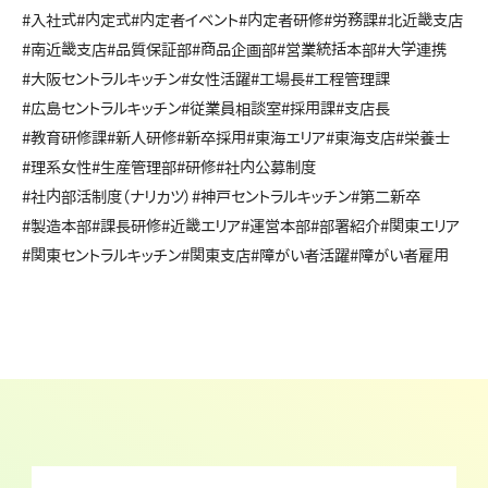
#入社式
#内定式
#内定者イベント
#内定者研修
#労務課
#北近畿支店
#南近畿支店
#品質保証部
#商品企画部
#営業統括本部
#大学連携
#大阪セントラルキッチン
#女性活躍
#工場長
#工程管理課
#広島セントラルキッチン
#従業員相談室
#採用課
#支店長
#教育研修課
#新人研修
#新卒採用
#東海エリア
#東海支店
#栄養士
#理系女性
#生産管理部
#研修
#社内公募制度
#社内部活制度（ナリカツ）
#神戸セントラルキッチン
#第二新卒
#製造本部
#課長研修
#近畿エリア
#運営本部
#部署紹介
#関東エリア
#関東セントラルキッチン
#関東支店
#障がい者活躍
#障がい者雇用