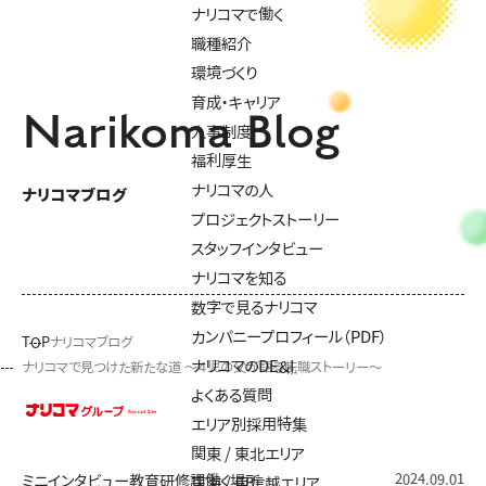
ナリコマで働く
職種紹介
環境づくり
育成・キャリア
Narikoma Blog
人事制度
福利厚生
ナリコマの人
ナリコマブログ
プロジェクトストーリー
スタッフインタビュー
ナリコマを知る
数字で見るナリコマ
カンパニープロフィール（PDF）
TOP
ナリコマブログ
ナリコマのDE&I
ナリコマで見つけた新たな道 ～４児の父が語る転職ストーリー～
よくある質問
エリア別採用特集
関東 / 東北エリア
2024.09.01
ミニインタビュー
教育研修課
働く場所
東海 / 甲信越エリア