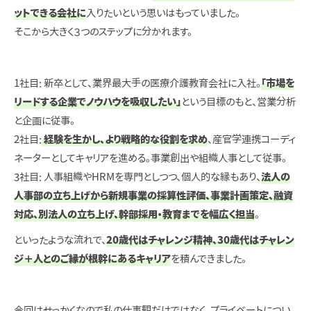
ットできる会社に
入りたいという思いはもっていました。
そこから大きく３つのステップに分かれます。
1社目: 新卒として、業界最大手の医療介護教育会社に入社。
「市場を
リードする企業でノウハウを吸収したい」
という目標のもと、営業分析
と企画に従事。
2社目:
経験を生かし、より戦略的な役割を求め
、産官学連携コーディ
ネーターとしてキャリアを進める。事業創出や組織人事として従事。
3社目: 人事組織やHRMを専門としつつ、個人的な縁もあり、
法人の
人事部の立ち上げから新規事業の採算性評価、事業計画策定、融資
対応、別法人の立ち上げ、幹部採用・教育までを幅広く担当
。
といったような流れで、
20歳代はチャレンジ精神、30歳代はチャレン
ジ＋人とのご縁が根幹にあるキャリア
を積んできました。
今回はせっかくなので私の仕事観だけではなく、プライベートについ