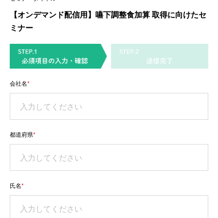
【オンデマンド配信用】嚥下調整食加算 取得に向けたセ
ミナー
会社名
*
都道府県
*
氏名
*