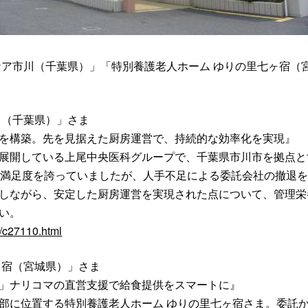
ケア市川（千葉県）」「特別養護老人ホーム ゆりの里七ヶ宿（
川（千葉県）」さま
を構築。先を見据えた厨房運営で、持続的な効率化を実現』
展開している上尾中央医科グループで、千葉県市川市を拠点と
い満足度を誇っていましたが、人手不足による委託会社の撤退
しながら、安定した厨房運営を実現された点について、管理栄
い。
e/c27110.html
ヶ宿（宮城県）」さま
」ナリコマの直営支援で給食提供をスマートに』
部に位置する特別養護老人ホーム ゆりの里七ヶ宿さま。委託