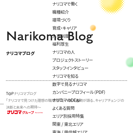
ナリコマで働く
職種紹介
環境づくり
育成・キャリア
Narikoma Blog
人事制度
福利厚生
ナリコマの人
ナリコマブログ
プロジェクトストーリー
スタッフインタビュー
ナリコマを知る
数字で見るナリコマ
カンパニープロフィール（PDF）
TOP
ナリコマブログ
ナリコマのDE&I
「ナリコマで見つけた理想の職場環境」 ～新人神崎が語る、キャリアチェンジの
決断と未来への期待～
よくある質問
エリア別採用特集
関東 / 東北エリア
東海 / 甲信越エリア