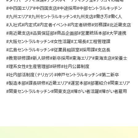
#中四国エリア
#中四国支店
#中途採用
#中部セントラルキッチン
#九州エリア
#九州セントラルキッチン
#九州支店
#働き方
#働く人
#入社式
#内定式
#内定者イベント
#内定者研修
#労務課
#北近畿支店
#南近畿支店
#品質保証部
#商品企画部
#営業統括本部
#大学連携
#大阪セントラルキッチン
#女性活躍
#工場長
#工程管理課
#広島セントラルキッチン
#従業員相談室
#採用課
#支店長
#教育研修課
#新人研修
#新卒採用
#東海エリア
#東海支店
#栄養士
#理系女性
#生産管理部
#研修
#社内公募制度
#社内部活制度（ナリカツ）
#神戸セントラルキッチン
#第二新卒
#製造本部
#課長研修
#近畿エリア
#運営本部
#部署紹介
#関東エリア
#関東セントラルキッチン
#関東支店
#障がい者活躍
#障がい者雇用