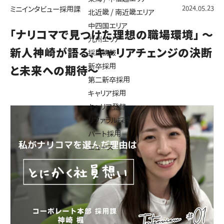
2024.05.23
ミニインタビュー
採用課
北近畿 / 南近畿エリア
中四国エリア
「ナリコマで見つけた理想の職場環境」 ～
九州エリア
新人神崎が語る、キャリアチェンジの決断
採用情報
新卒採用
と未来への期待～
第二新卒採用
キャリア採用
キャリア登録
リファラル採用
パート採用
ニュース