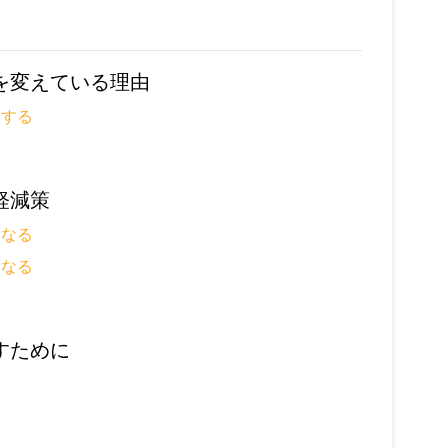
を変えている理由
響する
軽減策
くなる
くなる
る
すために