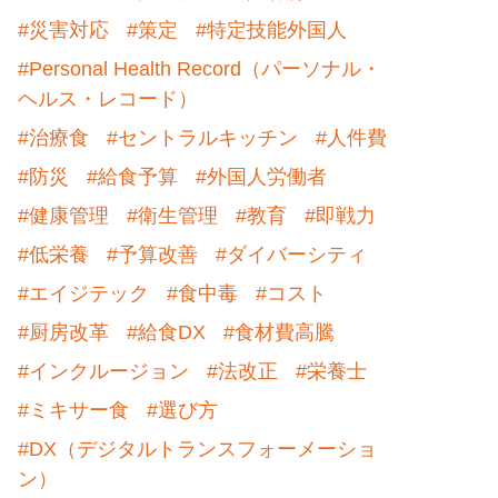
#災害対応
#策定
#特定技能外国人
#Personal Health Record（パーソナル・
ヘルス・レコード）
#治療食
#セントラルキッチン
#人件費
#防災
#給食予算
#外国人労働者
#健康管理
#衛生管理
#教育
#即戦力
#低栄養
#予算改善
#ダイバーシティ
#エイジテック
#食中毒
#コスト
#厨房改革
#給食DX
#食材費高騰
#インクルージョン
#法改正
#栄養士
#ミキサー食
#選び方
#DX（デジタルトランスフォーメーショ
ン）