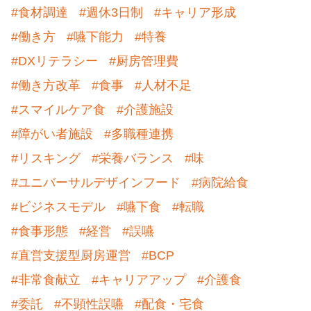
#食材調達
#週休3日制
#キャリア形成
#働き方
#嚥下能力
#特養
#DXリテラシー
#厨房管理費
#働き方改革
#食事
#人材不足
#スマイルケア食
#介護施設
#障がい者施設
#多職種連携
#リスキング
#栄養バランス
#味
#ユニバーサルデザインフード
#病院給食
#ビジネスモデル
#嚥下食
#転職
#食事形態
#経営
#誤嚥
#直営支援型厨房運営
#BCP
#非常食献立
#キャリアアップ
#介護食
#委託
#不顕性誤嚥
#配食・宅食