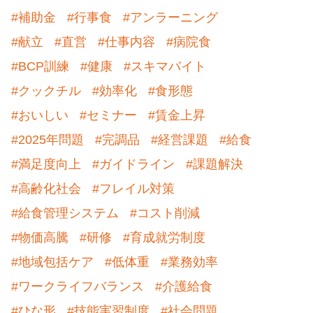
#補助金
#行事食
#アンラーニング
#献立
#直営
#仕事内容
#病院食
#BCP訓練
#健康
#スキマバイト
#クックチル
#効率化
#食形態
#おいしい
#セミナー
#賃金上昇
#2025年問題
#完調品
#経営課題
#給食
#満足度向上
#ガイドライン
#課題解決
#高齢化社会
#フレイル対策
#給食管理システム
#コスト削減
#物価高騰
#研修
#育成就労制度
#地域包括ケア
#低体重
#業務効率
#ワークライフバランス
#介護給食
#ひな形
#技能実習制度
#社会問題