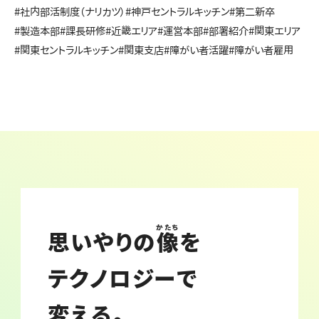
#社内部活制度（ナリカツ）
#神戸セントラルキッチン
#第二新卒
#製造本部
#課長研修
#近畿エリア
#運営本部
#部署紹介
#関東エリア
#関東セントラルキッチン
#関東支店
#障がい者活躍
#障がい者雇用
かたち
思いやりの
像
を
テクノロジーで
変える。