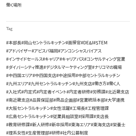
働く場所
Tag
#本部長
#岡山セントラルキッチン
#面接官
#DE&I
#STEM
#アドバイザー
#アビスパ福岡
#アンコンシャスバイアス
#インサイドセールス
#キャリア
#キャリアパス
#コンサルティング営業
#ダイバーシティ推進
#デジタルマーケティング室
#ナリコマの職場
#中四国エリア
#中四国支店
#中途採用
#中部セントラルキッチン
#九州エリア
#九州セントラルキッチン
#九州支店
#働き方
#働く人
#入社式
#内定式
#内定者イベント
#内定者研修
#労務課
#北近畿支店
#南近畿支店
#品質保証部
#商品企画部
#営業統括本部
#大学連携
#大阪セントラルキッチン
#女性活躍
#工場長
#工程管理課
#広島セントラルキッチン
#従業員相談室
#採用課
#支店長
#教育研修課
#新人研修
#新卒採用
#東海エリア
#東海支店
#栄養士
#理系女性
#生産管理部
#研修
#社内公募制度