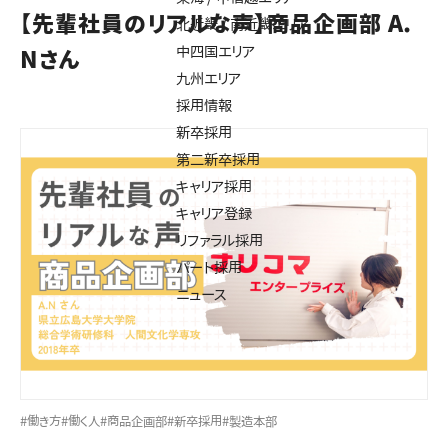
【先輩社員のリアルな声】商品企画部 A.
北近畿 / 南近畿エリア
中四国エリア
Nさん
九州エリア
採用情報
新卒採用
第二新卒採用
キャリア採用
キャリア登録
リファラル採用
パート採用
ニュース
#働き方
#働く人
#商品企画部
#新卒採用
#製造本部