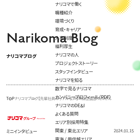
ナリコマで働く
職種紹介
環境づくり
育成・キャリア
Narikoma Blog
人事制度
福利厚生
ナリコマの人
ナリコマブログ
プロジェクトストーリー
スタッフインタビュー
ナリコマを知る
数字で見るナリコマ
カンパニープロフィール（PDF）
TOP
ナリコマブログ
【先輩社員のリアルな声】商品企画部 A.Nさん
ナリコマのDE&I
よくある質問
エリア別採用特集
関東 / 東北エリア
2024.01.15
ミニインタビュー
東海 / 甲信越エリア