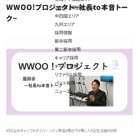
WWOO!プロジェクト~社長to本音トー
北近畿 / 南近畿エリア
中四国エリア
ク~
九州エリア
採用情報
新卒採用
第二新卒採用
キャリア採用
キャリア登録
リファラル採用
パート採用
ニュース
#DE&I
#キャリア
#ダイバーシティ推進
#働き方
#働く人
#女性活躍
#研修