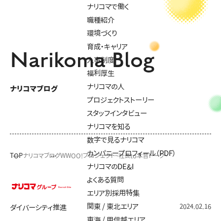
ナリコマで働く
職種紹介
環境づくり
育成・キャリア
Narikoma Blog
人事制度
福利厚生
ナリコマの人
ナリコマブログ
プロジェクトストーリー
スタッフインタビュー
ナリコマを知る
数字で見るナリコマ
カンパニープロフィール（PDF）
TOP
ナリコマブログ
WWOO!プロジェクト~社長to本音トーク~
ナリコマのDE&I
よくある質問
エリア別採用特集
関東 / 東北エリア
2024.02.16
ダイバーシティ推進
東海 / 甲信越エリア