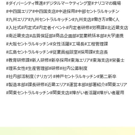
#ダイバーシティ推進
#デジタルマーケティング室
#ナリコマの職場
#中四国エリア
#中四国支店
#中途採用
#中部セントラルキッチン
#九州エリア
#九州セントラルキッチン
#九州支店
#働き方
#働く人
#入社式
#内定式
#内定者イベント
#内定者研修
#労務課
#北近畿支店
#南近畿支店
#品質保証部
#商品企画部
#営業統括本部
#大学連携
#大阪セントラルキッチン
#女性活躍
#工場長
#工程管理課
#広島セントラルキッチン
#従業員相談室
#採用課
#支店長
#教育研修課
#新人研修
#新卒採用
#東海エリア
#東海支店
#栄養士
#理系女性
#生産管理部
#研修
#社内公募制度
#社内部活制度（ナリカツ）
#神戸セントラルキッチン
#第二新卒
#製造本部
#課長研修
#近畿エリア
#運営本部
#部署紹介
#関東エリア
#関東セントラルキッチン
#関東支店
#障がい者活躍
#障がい者雇用