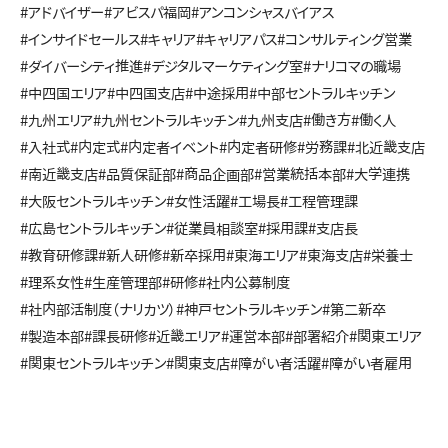
#アドバイザー
#アビスパ福岡
#アンコンシャスバイアス
#インサイドセールス
#キャリア
#キャリアパス
#コンサルティング営業
#ダイバーシティ推進
#デジタルマーケティング室
#ナリコマの職場
#中四国エリア
#中四国支店
#中途採用
#中部セントラルキッチン
#九州エリア
#九州セントラルキッチン
#九州支店
#働き方
#働く人
#入社式
#内定式
#内定者イベント
#内定者研修
#労務課
#北近畿支店
#南近畿支店
#品質保証部
#商品企画部
#営業統括本部
#大学連携
#大阪セントラルキッチン
#女性活躍
#工場長
#工程管理課
#広島セントラルキッチン
#従業員相談室
#採用課
#支店長
#教育研修課
#新人研修
#新卒採用
#東海エリア
#東海支店
#栄養士
#理系女性
#生産管理部
#研修
#社内公募制度
#社内部活制度（ナリカツ）
#神戸セントラルキッチン
#第二新卒
#製造本部
#課長研修
#近畿エリア
#運営本部
#部署紹介
#関東エリア
#関東セントラルキッチン
#関東支店
#障がい者活躍
#障がい者雇用