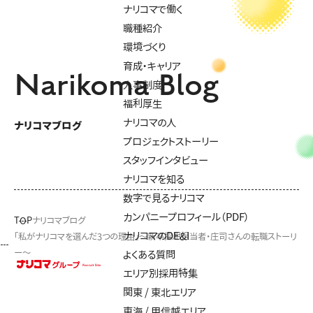
ナリコマで働く
職種紹介
環境づくり
育成・キャリア
Narikoma Blog
人事制度
福利厚生
ナリコマの人
ナリコマブログ
プロジェクトストーリー
スタッフインタビュー
ナリコマを知る
数字で見るナリコマ
カンパニープロフィール（PDF）
TOP
ナリコマブログ
ナリコマのDE&I
「私がナリコマを選んだ3つの理由」～新卒採用担当者・庄司さんの転職ストーリ
ー～
よくある質問
エリア別採用特集
関東 / 東北エリア
東海 / 甲信越エリア