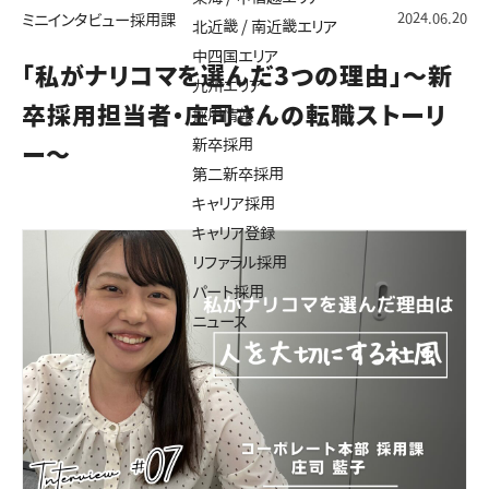
2024.06.20
ミニインタビュー
採用課
北近畿 / 南近畿エリア
中四国エリア
「私がナリコマを選んだ3つの理由」～新
九州エリア
卒採用担当者・庄司さんの転職ストーリ
採用情報
新卒採用
ー～
第二新卒採用
キャリア採用
キャリア登録
リファラル採用
パート採用
ニュース